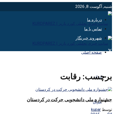
شنبه, آگوست 8, 2026
درباره ما
تماس با ما
شهروند خبرنگار
صفحه اصلی
برچسب:
رقابت
ایران
جشنواره ملی دانشجویی حرکت در کردستان
عراق
توسط
kupar