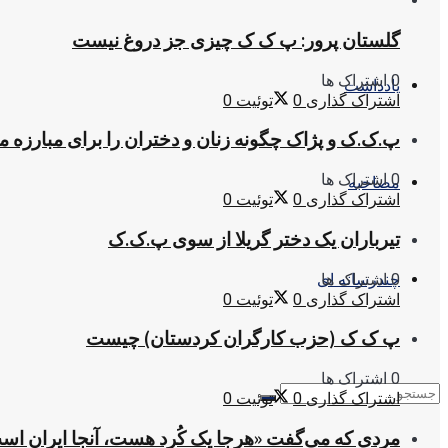
گلستان پرور: پ ک ک چیزی جز دروغ نیست
0 اشتراک ها
یادداشت
اشتراک گذاری
0
توئیت
0
پ.ک.ک و پژاک چگونه زنان و دختران را برای مبارزه 
0 اشتراک ها
مصاحبه
اشتراک گذاری
0
توئیت
0
تیرباران یک دختر گریلا از سوی پ.ک.ک
0 اشتراک ها
چندرسانه ای
اشتراک گذاری
0
توئیت
0
پ ک ک (حزب کارگران کردستان) چیست
0 اشتراک ها
اشتراک گذاری
0
توئیت
0
مردی که می‌گفت «هرجا یک کُرد هست، آنجا ایران اس