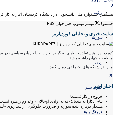
04 می 2015
0
ترکیه
هشتمین جشنواره ملی دانشجویی در دانشگاه کردستان آغاز به کار کرد. دراین جشنواره 54 انجمن علمی دانشجویی با نشان دادن فع
فیسبوک
توییتر
یوتیوب
خبر خوان RSS
سایت خبری و تحلیلی کوردپاریز
سوریه
کوردپاریز، هیچ تعلق خاطری به گروه، حزب و یا جریان سیاسی، در میا
منطقه و جهان داشته باشد.
زنان
ما را در شبکه های اجتماعی دنبال کنید:
اخبار اخیر
حقوق بشر
خروج در کار نیست!
پیام آنکارا به قندیل: «نه به آزادی اوجالان» و تداوم راهبرد امنیت
هشدار درباره آینده سوریه و ضرورت جلوگیری از سناریوی «لیب
فرهنگ و هنر