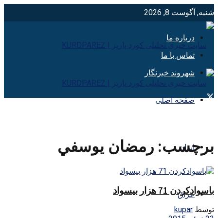
شنبه, آگوست 8, 2026
درباره ما
تماس با ما
شهروند خبرنگار
صفحه اصلی
برچسب:
رمضان يوسفي
ایران
باسوادکردن 71 هزار بیسواد
عراق
توسط
kupar