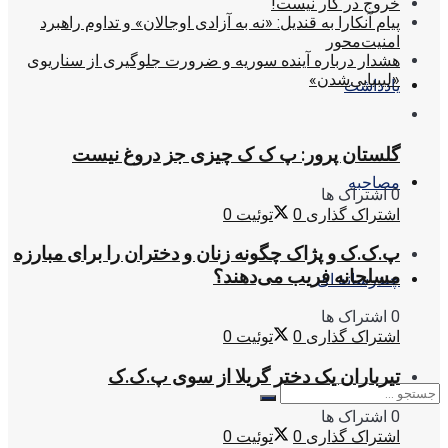
خروج در کار نیست!
پیام آنکارا به قندیل: «نه به آزادی اوجالان» و تداوم راهبرد
امنیت‌محور
هشدار درباره آینده سوریه و ضرورت جلوگیری از سناریوی
«لیبیایی‌شدن»
یادداشت
گلستان پرور: پ ک ک چیزی جز دروغ نیست
مصاحبه
0 اشتراک ها
اشتراک گذاری
0
توئیت
0
پ.ک.ک و پژاک چگونه زنان و دختران را برای مبارزه
مسلحانه فریب می‌دهند؟
چندرسانه ای
0 اشتراک ها
اشتراک گذاری
0
توئیت
0
تیرباران یک دختر گریلا از سوی پ.ک.ک
0 اشتراک ها
اشتراک گذاری
0
توئیت
0