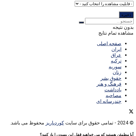
بدون نتیجه
مشاهده تمام نتایج
صفحه اصلی
ایران
عراق
ترکیه
سوریه
زنان
حقوق بشر
فرهنگ و هنر
یادداشت
مصاحبه
چندرسانه ای
© 2024
- تمامی حقوق برای سایت
کوردپاریز
محفوظ می باشد.
آیا مطمئن هستید که می خواهید قفل این پست را باز کنید؟