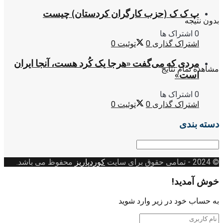
پ ک ک (حزب کارگران کردستان) چیست
بدون نتیجه
0 اشتراک ها
اشتراک گذاری
0
توئیت
0
مردی که می‌گفت «هرجا یک کُرد هست، آنجا ایران
مشاهده تمام نتایج
است»
0 اشتراک ها
اشتراک گذاری
0
توئیت
0
دسته بندی
دسته
بندی
© 2024
- تمامی حقوق برای سایت
کوردپاریز
محفوظ می باشد.
خوش آمدید!
به حساب خود در زیر وارد شوید