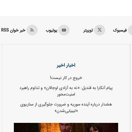
فیسبوک
توییتر
یوتیوب
خبر خوان RSS
اخبار اخیر
خروج در کار نیست!
پیام آنکارا به قندیل: «نه به آزادی اوجالان» و تداوم راهبرد
امنیت‌محور
هشدار درباره آینده سوریه و ضرورت جلوگیری از سناریوی
«لیبیایی‌شدن»