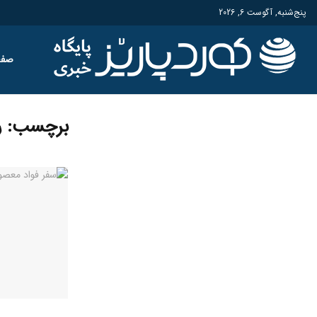
پنج‌شنبه, آگوست 6, 2026
صفح
برچسب:
ر