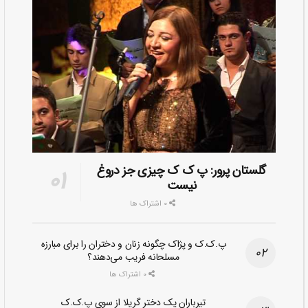
گلستان پرور: پ ک ک چیزی جز دروغ
نیست
0 اشتراک ها
پ.ک.ک و پژاک چگونه زنان و دختران را برای مبارزه
مسلحانه فریب می‌دهند؟
0 اشتراک ها
تیرباران یک دختر گریلا از سوی پ.ک.ک