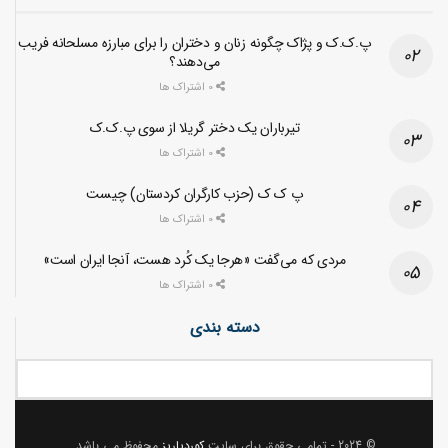
پ.ک.ک و پژاک چگونه زنان و دختران را برای مبارزه مسلحانه فریب
می‌دهند؟
0 اشتراک ها
تیرباران یک دختر گریلا از سوی پ.ک.ک
0 اشتراک ها
پ ک ک (حزب کارگران کردستان) چیست
0 اشتراک ها
مردی که می‌گفت «هرجا یک کُرد هست، آنجا ایران است»
0 اشتراک ها
دسته بندی
© 2024
- تمامی حقوق برای سایت
کوردپاریز
محفوظ می باشد.