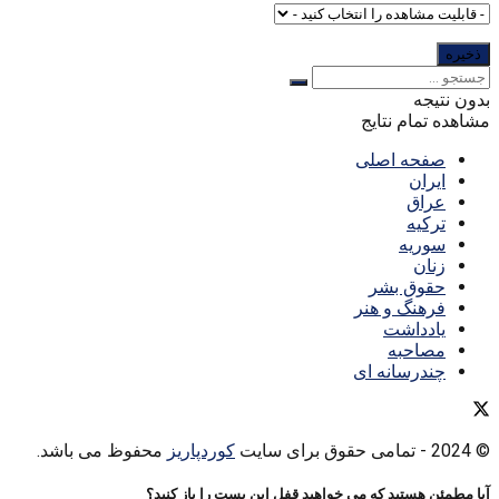
بدون نتیجه
مشاهده تمام نتایج
صفحه اصلی
ایران
عراق
ترکیه
سوریه
زنان
حقوق بشر
فرهنگ و هنر
یادداشت
مصاحبه
چندرسانه ای
© 2024
- تمامی حقوق برای سایت
کوردپاریز
محفوظ می باشد.
آیا مطمئن هستید که می خواهید قفل این پست را باز کنید؟