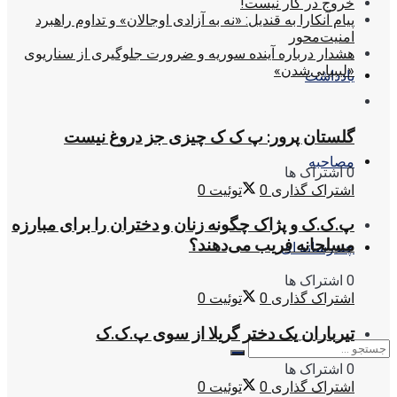
خروج در کار نیست!
پیام آنکارا به قندیل: «نه به آزادی اوجالان» و تداوم راهبرد
امنیت‌محور
هشدار درباره آینده سوریه و ضرورت جلوگیری از سناریوی
«لیبیایی‌شدن»
یادداشت
گلستان پرور: پ ک ک چیزی جز دروغ نیست
مصاحبه
0 اشتراک ها
اشتراک گذاری
0
توئیت
0
پ.ک.ک و پژاک چگونه زنان و دختران را برای مبارزه
مسلحانه فریب می‌دهند؟
چندرسانه ای
0 اشتراک ها
اشتراک گذاری
0
توئیت
0
تیرباران یک دختر گریلا از سوی پ.ک.ک
0 اشتراک ها
اشتراک گذاری
0
توئیت
0