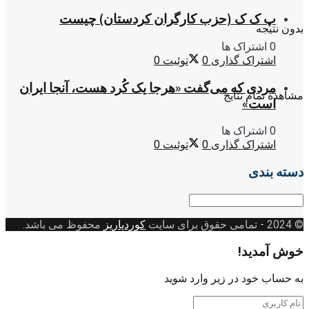
پ ک ک (حزب کارگران کردستان) چیست
بدون نتیجه
0 اشتراک ها
اشتراک گذاری
0
توئیت
0
مردی که می‌گفت «هرجا یک کُرد هست، آنجا ایران
مشاهده تمام نتایج
است»
0 اشتراک ها
اشتراک گذاری
0
توئیت
0
دسته بندی
دسته
بندی
© 2024
- تمامی حقوق برای سایت
کوردپاریز
محفوظ می باشد.
خوش آمدید!
به حساب خود در زیر وارد شوید