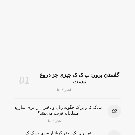
گلستان پرور: پ ک ک چیزی جز دروغ
نیست
0 اشتراک ها
پ.ک.ک و پژاک چگونه زنان و دختران را برای مبارزه
مسلحانه فریب می‌دهند؟
0 اشتراک ها
تیرباران یک دختر گریلا از سوی پ.ک.ک