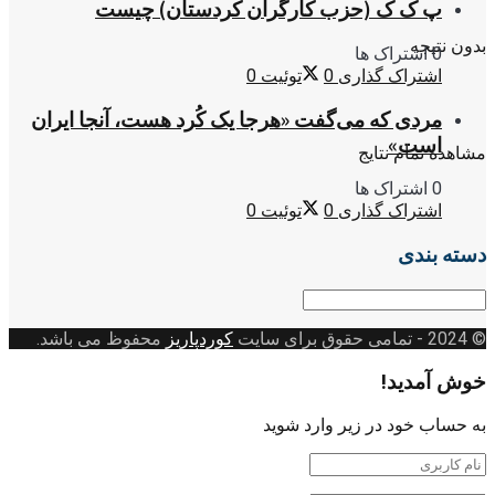
پ ک ک (حزب کارگران کردستان) چیست
بدون نتیجه
0 اشتراک ها
اشتراک گذاری
0
توئیت
0
مردی که می‌گفت «هرجا یک کُرد هست، آنجا ایران
است»
مشاهده تمام نتایج
0 اشتراک ها
اشتراک گذاری
0
توئیت
0
دسته بندی
دسته
بندی
© 2024
- تمامی حقوق برای سایت
کوردپاریز
محفوظ می باشد.
خوش آمدید!
به حساب خود در زیر وارد شوید