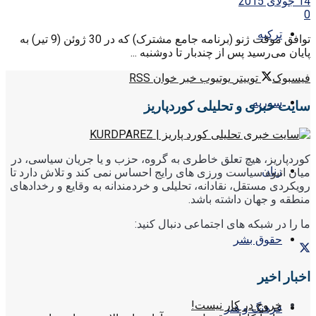
14 جولای 2015
0
ترکیه
توافق موقت ژنو (برنامه جامع مشترک) که در 30 ژوئن (9 تیر) به
پایان می‌رسید پس از چندبار تا دوشنبه ...
فیسبوک
توییتر
یوتیوب
خبر خوان RSS
سوریه
سایت خبری و تحلیلی کوردپاریز
کوردپاریز، هیچ تعلق خاطری به گروه، حزب و یا جریان سیاسی، در
زنان
میان انبوه سیاست ورزی های رایج احساس نمی کند و تلاش دارد تا
رویکردی مستقل، نقادانه، تحلیلی و خردمندانه به وقایع و رخدادهای
منطقه و جهان داشته باشد.
ما را در شبکه های اجتماعی دنبال کنید:
حقوق بشر
اخبار اخیر
خروج در کار نیست!
فرهنگ و هنر