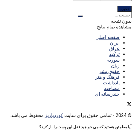
بدون نتیجه
مشاهده تمام نتایج
صفحه اصلی
ایران
عراق
ترکیه
سوریه
زنان
حقوق بشر
فرهنگ و هنر
یادداشت
مصاحبه
چندرسانه ای
© 2024
- تمامی حقوق برای سایت
کوردپاریز
محفوظ می باشد.
آیا مطمئن هستید که می خواهید قفل این پست را باز کنید؟