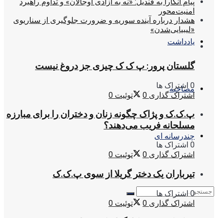
پیام آنکارا به قندیل: «نه به آزادی اوجالان» و تداوم راهبرد
امنیت‌محور
هشدار درباره آینده سوریه و ضرورت جلوگیری از سناریوی
«لیبیایی‌شدن»
یادداشت
گلستان پرور: پ ک ک چیزی جز دروغ نیست
0 اشتراک ها
مصاحبه
اشتراک گذاری
0
توئیت
0
پ.ک.ک و پژاک چگونه زنان و دختران را برای مبارزه
مسلحانه فریب می‌دهند؟
چندرسانه ای
0 اشتراک ها
اشتراک گذاری
0
توئیت
0
تیرباران یک دختر گریلا از سوی پ.ک.ک
0 اشتراک ها
اشتراک گذاری
0
توئیت
0