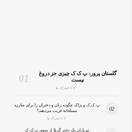
گلستان پرور: پ ک ک چیزی جز دروغ
نیست
0 اشتراک ها
پ.ک.ک و پژاک چگونه زنان و دختران را برای مبارزه
مسلحانه فریب می‌دهند؟
0 اشتراک ها
تیرباران یک دختر گریلا از سوی پ.ک.ک