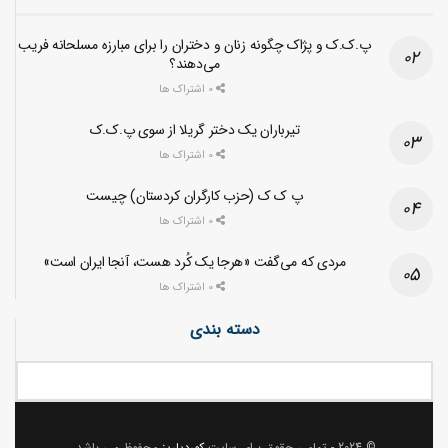
پ.ک.ک و پژاک چگونه زنان و دختران را برای مبارزه مسلحانه فریب
می‌دهند؟
0 اشتراک ها
تیرباران یک دختر گریلا از سوی پ.ک.ک
0 اشتراک ها
پ ک ک (حزب کارگران کردستان) چیست
0 اشتراک ها
مردی که می‌گفت «هرجا یک کُرد هست، آنجا ایران است»
0 اشتراک ها
دسته بندی
© 2024
- تمامی حقوق برای سایت
کوردپاریز
محفوظ می باشد.