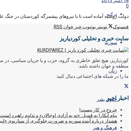
18 اکتبر 2015
0
ترکیه
دولت روسیه آماده است تا با نیروهای پیشمرگه کوردستان در جنگ ع
فیسبوک
توییتر
یوتیوب
خبر خوان RSS
سایت خبری و تحلیلی کوردپاریز
سوریه
کوردپاریز، هیچ تعلق خاطری به گروه، حزب و یا جریان سیاسی، در میا
منطقه و جهان داشته باشد.
زنان
ما را در شبکه های اجتماعی دنبال کنید:
اخبار اخیر
حقوق بشر
خروج در کار نیست!
پیام آنکارا به قندیل: «نه به آزادی اوجالان» و تداوم راهبرد امنیت
هشدار درباره آینده سوریه و ضرورت جلوگیری از سناریوی «لیب
فرهنگ و هنر