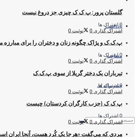
گلستان پرور: پ ک ک چیزی جز دروغ نیست
0 اشتراک ها
یادداشت
اشتراک گذاری
0
توئیت
0
پ.ک.ک و پژاک چگونه زنان و دختران را برای مبارزه 
0 اشتراک ها
مصاحبه
اشتراک گذاری
0
توئیت
0
تیرباران یک دختر گریلا از سوی پ.ک.ک
0 اشتراک ها
چندرسانه ای
اشتراک گذاری
0
توئیت
0
پ ک ک (حزب کارگران کردستان) چیست
0 اشتراک ها
اشتراک گذاری
0
توئیت
0
مردی که می‌گفت «هرجا یک کُرد هست، آنجا ایران اس