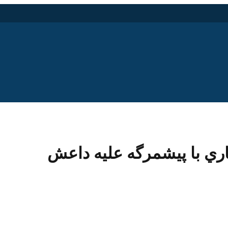
ي با پيشمرگه عليه داعش