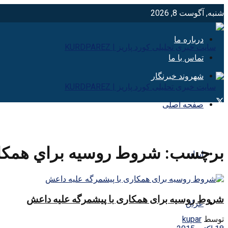
شنبه, آگوست 8, 2026
درباره ما
تماس با ما
شهروند خبرنگار
صفحه اصلی
برچسب:
شروط روسيه براي همكار
ایران
شروط روسیه برای همکاری با پیشمرگه علیه داعش
عراق
توسط
kupar