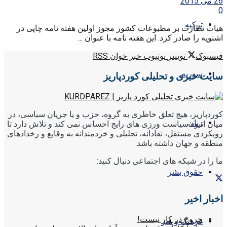
26 می 2015
0
ترکیه
هیات نظارت بر مطبوعات کشور مجوز اولین هفته نامه چاپی در
اشنویه را صادر کرد. این هفته نامه با عنوان ...
فیسبوک
توییتر
یوتیوب
خبر خوان RSS
سوریه
سایت خبری و تحلیلی کوردپاریز
کوردپاریز، هیچ تعلق خاطری به گروه، حزب و یا جریان سیاسی، در
زنان
میان انبوه سیاست ورزی های رایج احساس نمی کند و تلاش دارد تا
رویکردی مستقل، نقادانه، تحلیلی و خردمندانه به وقایع و رخدادهای
منطقه و جهان داشته باشد.
ما را در شبکه های اجتماعی دنبال کنید:
حقوق بشر
اخبار اخیر
خروج در کار نیست!
فرهنگ و هنر