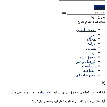
بدون نتیجه
مشاهده تمام نتایج
صفحه اصلی
ایران
عراق
ترکیه
سوریه
زنان
حقوق بشر
فرهنگ و هنر
یادداشت
مصاحبه
چندرسانه ای
© 2024
- تمامی حقوق برای سایت
کوردپاریز
محفوظ می باشد.
آیا مطمئن هستید که می خواهید قفل این پست را باز کنید؟