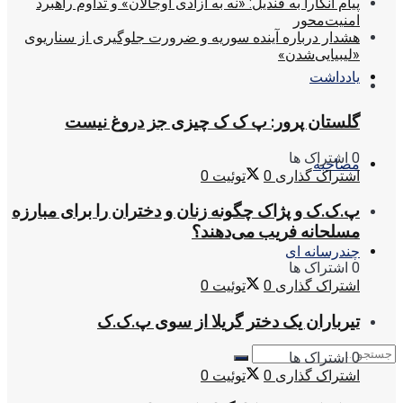
پیام آنکارا به قندیل: «نه به آزادی اوجالان» و تداوم راهبرد
امنیت‌محور
هشدار درباره آینده سوریه و ضرورت جلوگیری از سناریوی
«لیبیایی‌شدن»
یادداشت
گلستان پرور: پ ک ک چیزی جز دروغ نیست
0 اشتراک ها
مصاحبه
اشتراک گذاری
0
توئیت
0
پ.ک.ک و پژاک چگونه زنان و دختران را برای مبارزه
مسلحانه فریب می‌دهند؟
چندرسانه ای
0 اشتراک ها
اشتراک گذاری
0
توئیت
0
تیرباران یک دختر گریلا از سوی پ.ک.ک
0 اشتراک ها
اشتراک گذاری
0
توئیت
0