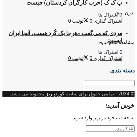
پ ک ک (حزب کارگران کردستان) چیست
بدون نتیجه
0 اشتراک ها
اشتراک گذاری
0
توئیت
0
مردی که می‌گفت «هرجا یک کُرد هست، آنجا ایران
است»
مشاهده تمام نتایج
0 اشتراک ها
اشتراک گذاری
0
توئیت
0
دسته بندی
دسته
بندی
© 2024
- تمامی حقوق برای سایت
کوردپاریز
محفوظ می باشد.
خوش آمدید!
به حساب خود در زیر وارد شوید