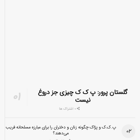
گلستان پرور: پ ک ک چیزی جز دروغ
نیست
0 اشتراک ها
پ.ک.ک و پژاک چگونه زنان و دختران را برای مبارزه مسلحانه فریب
می‌دهند؟