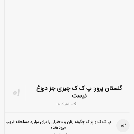
گلستان پرور: پ ک ک چیزی جز دروغ
نیست
0 اشتراک ها
پ.ک.ک و پژاک چگونه زنان و دختران را برای مبارزه مسلحانه فریب
می‌دهند؟