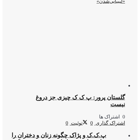
«لیبیایی‌شدن»
گلستان پرور: پ ک ک چیزی جز دروغ
نیست
0 اشتراک ها
اشتراک گذاری
0
توئیت
0
پ.ک.ک و پژاک چگونه زنان و دختران را