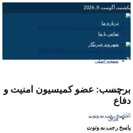
یکشنبه, آگوست 9, 2026
درباره ما
تماس با ما
شهروند خبرنگار
صفحه اصلی
برچسب:
عضو كميسيون امنيت و
ایران
دفاع
عراق
پاسخ رجب به وتوت