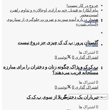
خروج در کار نیست!
پیام آنکارا به قندیل: «نه به آزادی اوجالان» و تداوم راهبرد
امنیت‌محور
هشدار درباره آینده سوریه و ضرورت جلوگیری از سناریوی
یادداشت
«لیبیایی‌شدن»
گلستان پرور: پ ک ک چیزی جز دروغ نیست
مصاحبه
0 اشتراک ها
اشتراک گذاری
0
توئیت
0
پ.ک.ک و پژاک چگونه زنان و دختران را برای مبارزه
چندرسانه ای
مسلحانه فریب می‌دهند؟
0 اشتراک ها
اشتراک گذاری
0
توئیت
0
تیرباران یک دختر گریلا از سوی پ.ک.ک
0 اشتراک ها