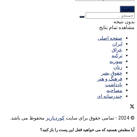
بدون نتیجه
مشاهده تمام نتایج
صفحه اصلی
ایران
عراق
ترکیه
سوریه
زنان
حقوق بشر
فرهنگ و هنر
یادداشت
مصاحبه
چندرسانه ای
© 2024
- تمامی حقوق برای سایت
کوردپاریز
محفوظ می باشد.
آیا مطمئن هستید که می خواهید قفل این پست را باز کنید؟