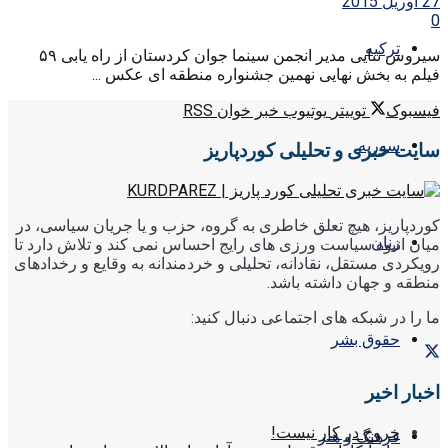
27 آوریل 2015
0
ترکیه
سیروس ثنایی مدیر انجمن سینما جوان کردستان از راه یابی ۵۹
فیلم به بخش نهایی نهمین جشنواره منطقه ای عکس ...
فیسبوک
توییتر
یوتیوب
خبر خوان RSS
سوریه
سایت خبری و تحلیلی کوردپاریز
کوردپاریز، هیچ تعلق خاطری به گروه، حزب و یا جریان سیاسی، در
زنان
میان انبوه سیاست ورزی های رایج احساس نمی کند و تلاش دارد تا
رویکردی مستقل، نقادانه، تحلیلی و خردمندانه به وقایع و رخدادهای
منطقه و جهان داشته باشد.
ما را در شبکه های اجتماعی دنبال کنید:
حقوق بشر
اخبار اخیر
خروج در کار نیست!
فرهنگ و هنر