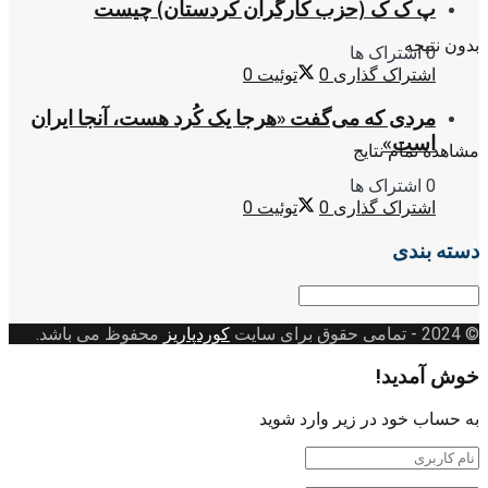
پ ک ک (حزب کارگران کردستان) چیست
بدون نتیجه
0 اشتراک ها
اشتراک گذاری
0
توئیت
0
مردی که می‌گفت «هرجا یک کُرد هست، آنجا ایران
است»
مشاهده تمام نتایج
0 اشتراک ها
اشتراک گذاری
0
توئیت
0
دسته بندی
دسته
بندی
© 2024
- تمامی حقوق برای سایت
کوردپاریز
محفوظ می باشد.
خوش آمدید!
به حساب خود در زیر وارد شوید