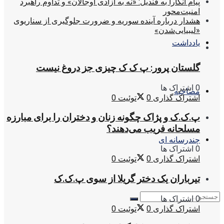
پیام آنکارا به قندیل: «نه به آزادی اوجالان» و تداوم راهبرد
امنیت‌محور
هشدار درباره آینده سوریه و ضرورت جلوگیری از سناریوی
«لیبیایی‌شدن»
یادداشت
گلستان پرور: پ ک ک چیزی جز دروغ نیست
0 اشتراک ها
مصاحبه
اشتراک گذاری
0
توئیت
0
پ.ک.ک و پژاک چگونه زنان و دختران را برای مبارزه
مسلحانه فریب می‌دهند؟
چندرسانه ای
0 اشتراک ها
اشتراک گذاری
0
توئیت
0
تیرباران یک دختر گریلا از سوی پ.ک.ک
0 اشتراک ها
اشتراک گذاری
0
توئیت
0