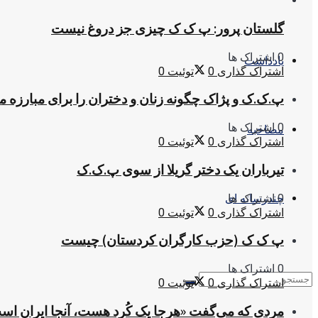
گلستان پرور: پ ک ک چیزی جز دروغ نیست
0 اشتراک ها
یادداشت
اشتراک گذاری
0
توئیت
0
پ.ک.ک و پژاک چگونه زنان و دختران را برای مبارزه 
0 اشتراک ها
مصاحبه
اشتراک گذاری
0
توئیت
0
تیرباران یک دختر گریلا از سوی پ.ک.ک
0 اشتراک ها
چندرسانه ای
اشتراک گذاری
0
توئیت
0
پ ک ک (حزب کارگران کردستان) چیست
0 اشتراک ها
اشتراک گذاری
0
توئیت
0
مردی که می‌گفت «هرجا یک کُرد هست، آنجا ایران اس