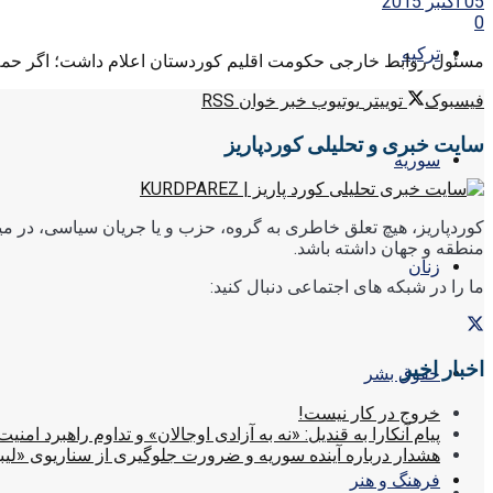
05 اکتبر 2015
0
ترکیه
مسئول روابط خارجی حکومت اقلیم کوردستان اعلام داشت؛ اگر حملات
فیسبوک
توییتر
یوتیوب
خبر خوان RSS
سایت خبری و تحلیلی کوردپاریز
سوریه
کوردپاریز، هیچ تعلق خاطری به گروه، حزب و یا جریان سیاسی، در میا
منطقه و جهان داشته باشد.
زنان
ما را در شبکه های اجتماعی دنبال کنید:
اخبار اخیر
حقوق بشر
خروج در کار نیست!
پیام آنکارا به قندیل: «نه به آزادی اوجالان» و تداوم راهبرد امنیت
هشدار درباره آینده سوریه و ضرورت جلوگیری از سناریوی «لیب
فرهنگ و هنر