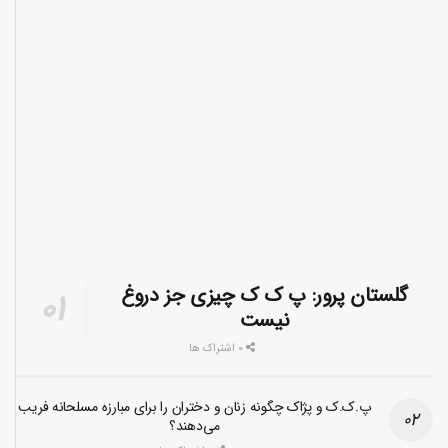
گلستان پرور: پ ک ک چیزی جز دروغ
نیست
0 اشتراک ها
پ.ک.ک و پژاک چگونه زنان و دختران را برای مبارزه مسلحانه فریب
می‌دهند؟