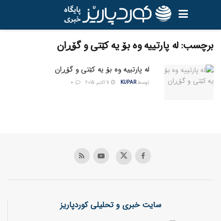
برچسب:
له پارتييه وه بۆ يه کێتي و گۆڕان
له پارتییه وه بۆ یه کێتی و گۆڕان
توسط
KUPAR
11 اکتبر 2015
0
سایت خبری و تحلیلی کوردپاریز