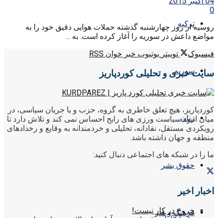
04 اکتبر 2015
0
ترکیه
روسیه از روز چهارشنبه گذشته حملات هوایی دقیق خود را به
مواضع داعش در سوریه را آغاز کرده است. به ...
فیسبوک
توییتر
یوتیوب
خبر خوان RSS
سوریه
سایت خبری و تحلیلی کوردپاریز
کوردپاریز، هیچ تعلق خاطری به گروه، حزب و یا جریان سیاسی، در
زنان
میان انبوه سیاست ورزی های رایج احساس نمی کند و تلاش دارد تا
رویکردی مستقل، نقادانه، تحلیلی و خردمندانه به وقایع و رخدادهای
منطقه و جهان داشته باشد.
ما را در شبکه های اجتماعی دنبال کنید:
حقوق بشر
اخبار اخیر
خروج در کار نیست!
فرهنگ و هنر