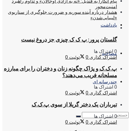
پیام آنکارا به قندیل: «نه به آزادی اوجالان» و تداوم راهبرد
امنیت‌محور
هشدار درباره آینده سوریه و ضرورت جلوگیری از سناریوی
«لیبیایی‌شدن»
یادداشت
گلستان پرور: پ ک ک چیزی جز دروغ نیست
0 اشتراک ها
مصاحبه
اشتراک گذاری
0
توئیت
0
پ.ک.ک و پژاک چگونه زنان و دختران را برای مبارزه
مسلحانه فریب می‌دهند؟
چندرسانه ای
0 اشتراک ها
اشتراک گذاری
0
توئیت
0
تیرباران یک دختر گریلا از سوی پ.ک.ک
0 اشتراک ها
اشتراک گذاری
0
توئیت
0