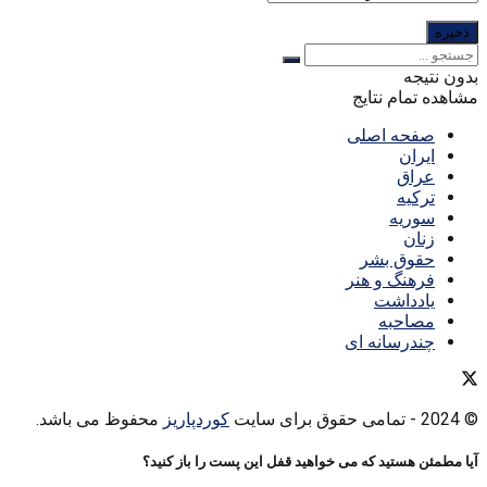
بدون نتیجه
مشاهده تمام نتایج
صفحه اصلی
ایران
عراق
ترکیه
سوریه
زنان
حقوق بشر
فرهنگ و هنر
یادداشت
مصاحبه
چندرسانه ای
© 2024
- تمامی حقوق برای سایت
کوردپاریز
محفوظ می باشد.
آیا مطمئن هستید که می خواهید قفل این پست را باز کنید؟