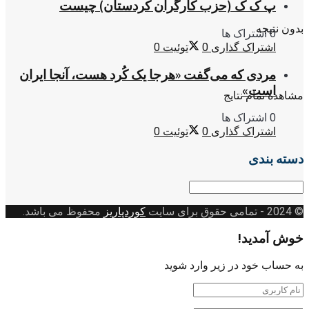
پ ک ک (حزب کارگران کردستان) چیست
بدون نتیجه
0 اشتراک ها
اشتراک گذاری
0
توئیت
0
مردی که می‌گفت «هرجا یک کُرد هست، آنجا ایران
است»
مشاهده تمام نتایج
0 اشتراک ها
اشتراک گذاری
0
توئیت
0
دسته بندی
دسته
بندی
© 2024
- تمامی حقوق برای سایت
کوردپاریز
محفوظ می باشد.
خوش آمدید!
به حساب خود در زیر وارد شوید