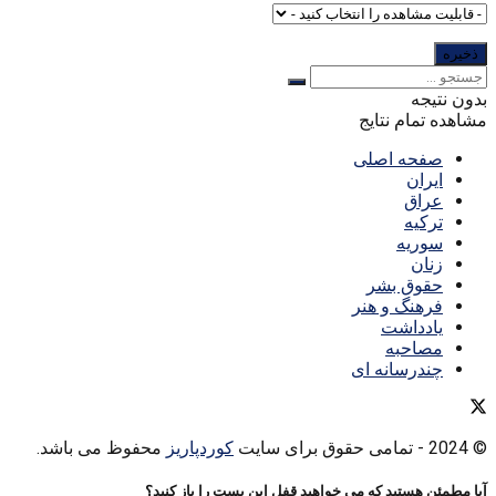
بدون نتیجه
مشاهده تمام نتایج
صفحه اصلی
ایران
عراق
ترکیه
سوریه
زنان
حقوق بشر
فرهنگ و هنر
یادداشت
مصاحبه
چندرسانه ای
© 2024
- تمامی حقوق برای سایت
کوردپاریز
محفوظ می باشد.
آیا مطمئن هستید که می خواهید قفل این پست را باز کنید؟