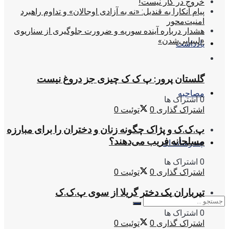
خروج در کار نیست!
پیام آنکارا به قندیل: «نه به آزادی اوجالان» و تداوم راهبرد
امنیت‌محور
هشدار درباره آینده سوریه و ضرورت جلوگیری از سناریوی
«لیبیایی‌شدن»
یادداشت
گلستان پرور: پ ک ک چیزی جز دروغ نیست
مصاحبه
0 اشتراک ها
اشتراک گذاری
0
توئیت
0
پ.ک.ک و پژاک چگونه زنان و دختران را برای مبارزه
مسلحانه فریب می‌دهند؟
چندرسانه ای
0 اشتراک ها
اشتراک گذاری
0
توئیت
0
تیرباران یک دختر گریلا از سوی پ.ک.ک
0 اشتراک ها
اشتراک گذاری
0
توئیت
0