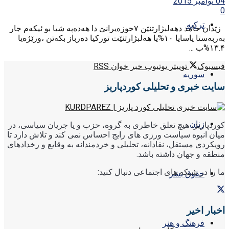
04 نوامبر 2015
0
ترکیه
زێدان حامد دھەلبژارتنێن ۷حوزەیرانێ دا ھەدەپە شیا بو ئیکەم جار
بەربەستا یاسایا ۱٠%یا ھەلبژارتنێت تورکیا دەرباز بکەتن ،ورێژەیا
۱۳.۴%ب ...
فیسبوک
توییتر
یوتیوب
خبر خوان RSS
سوریه
سایت خبری و تحلیلی کوردپاریز
زنان
کوردپاریز، هیچ تعلق خاطری به گروه، حزب و یا جریان سیاسی، در
میان انبوه سیاست ورزی های رایج احساس نمی کند و تلاش دارد تا
رویکردی مستقل، نقادانه، تحلیلی و خردمندانه به وقایع و رخدادهای
منطقه و جهان داشته باشد.
ما را در شبکه های اجتماعی دنبال کنید:
حقوق بشر
اخبار اخیر
فرهنگ و هنر