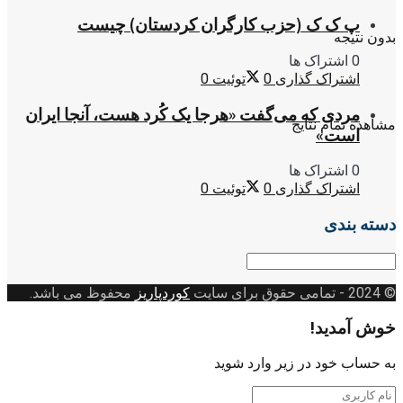
پ ک ک (حزب کارگران کردستان) چیست
بدون نتیجه
0 اشتراک ها
اشتراک گذاری
0
توئیت
0
مردی که می‌گفت «هرجا یک کُرد هست، آنجا ایران
مشاهده تمام نتایج
است»
0 اشتراک ها
اشتراک گذاری
0
توئیت
0
دسته بندی
دسته
بندی
© 2024
- تمامی حقوق برای سایت
کوردپاریز
محفوظ می باشد.
خوش آمدید!
به حساب خود در زیر وارد شوید