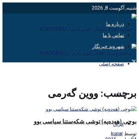
شنبه, آگوست 8, 2026
درباره ما
تماس با ما
شهروند خبرنگار
صفحه اصلی
برچسب:
ووین گەرمی
ایران
بوچی (ھەدەپە) توشی شکەستنا سیاسی بوو
عراق
توسط
kupar