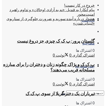
خروج در کار نیست!
پیام آنکارا به قندیل: «نه به آزادی اوجالان» و تداوم راهبرد
امنیت‌محور
هشدار درباره آینده سوریه و ضرورت جلوگیری از سناریوی
یادداشت
«لیبیایی‌شدن»
گلستان پرور: پ ک ک چیزی جز دروغ نیست
مصاحبه
0 اشتراک ها
اشتراک گذاری
0
توئیت
0
پ.ک.ک و پژاک چگونه زنان و دختران را برای مبارزه
چندرسانه ای
مسلحانه فریب می‌دهند؟
0 اشتراک ها
اشتراک گذاری
0
توئیت
0
تیرباران یک دختر گریلا از سوی پ.ک.ک
0 اشتراک ها