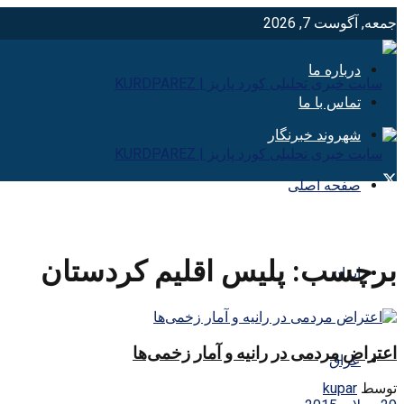
جمعه, آگوست 7, 2026
درباره ما
تماس با ما
شهروند خبرنگار
صفحه اصلی
برچسب:
پليس اقليم كردستان
ایران
اعتراض مردمی در رانیه و آمار زخمی‌ها
عراق
توسط
kupar