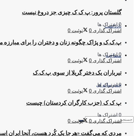
گلستان پرور: پ ک ک چیزی جز دروغ نیست
0 اشتراک ها
یادداشت
اشتراک گذاری
0
توئیت
0
پ.ک.ک و پژاک چگونه زنان و دختران را برای مبارزه 
0 اشتراک ها
مصاحبه
اشتراک گذاری
0
توئیت
0
تیرباران یک دختر گریلا از سوی پ.ک.ک
0 اشتراک ها
چندرسانه ای
اشتراک گذاری
0
توئیت
0
پ ک ک (حزب کارگران کردستان) چیست
0 اشتراک ها
اشتراک گذاری
0
توئیت
0
مردی که می‌گفت «هرجا یک کُرد هست، آنجا ایران اس