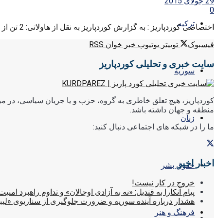
29 جولای 2015
0
ترکیه
اختصاصی کوردپاریز : به گزارش کوردپاریز به نقل از هاولاتی: 2 تن از تظاهرکنندگان و 5 پلیس اقلیم کردستان در نتیجه‌ی ...
فیسبوک
توییتر
یوتیوب
خبر خوان RSS
سایت خبری و تحلیلی کوردپاریز
سوریه
کوردپاریز، هیچ تعلق خاطری به گروه، حزب و یا جریان سیاسی، در میا
منطقه و جهان داشته باشد.
زنان
ما را در شبکه های اجتماعی دنبال کنید:
اخبار اخیر
حقوق بشر
خروج در کار نیست!
پیام آنکارا به قندیل: «نه به آزادی اوجالان» و تداوم راهبرد امنیت
هشدار درباره آینده سوریه و ضرورت جلوگیری از سناریوی «لیب
فرهنگ و هنر