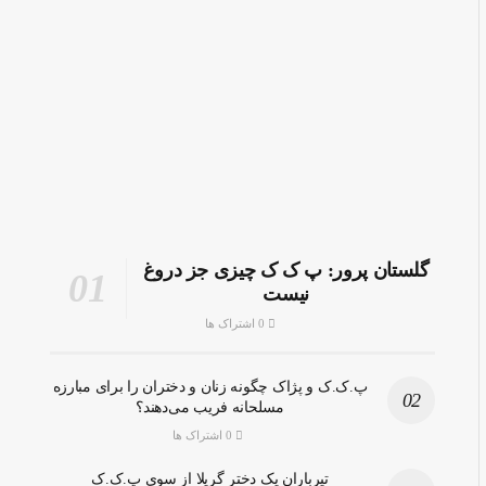
گلستان پرور: پ ک ک چیزی جز دروغ
نیست
0 اشتراک ها
پ.ک.ک و پژاک چگونه زنان و دختران را برای مبارزه
مسلحانه فریب می‌دهند؟
0 اشتراک ها
تیرباران یک دختر گریلا از سوی پ.ک.ک