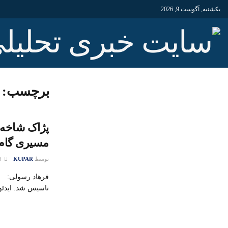
یکشنبه, آگوست 9, 2026
برچسب:
پژاک شاخه 
مسیری گام 
توسط
KUPAR
18 آگوست 2015
تاسیس شد. اید‌ئو