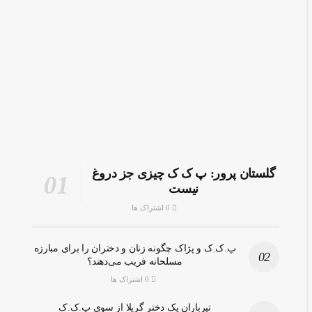
گلستان پرور: پ ک ک چیزی جز دروغ
نیست
0 اشتراک ها
پ.ک.ک و پژاک چگونه زنان و دختران را برای مبارزه
مسلحانه فریب می‌دهند؟
0 اشتراک ها
تیرباران یک دختر گریلا از سوی پ.ک.ک