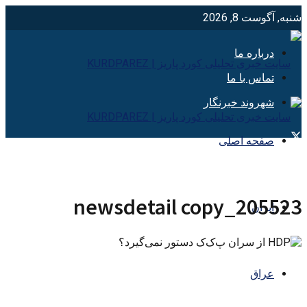
شنبه, آگوست 8, 2026
درباره ما
تماس با ما
شهروند خبرنگار
صفحه اصلی
205523_newsdetail copy
ایران
عراق