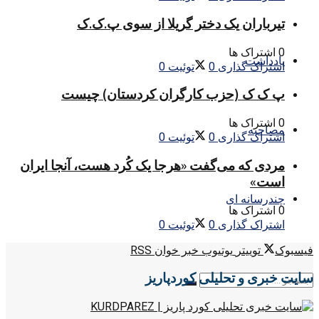
تیرباران یک دختر گریلا از سوی پ.ک.ک
0 اشتراک ها
یادداشت
اشتراک گذاری
0
توئیت
0
پ ک ک (حزب کارگران کردستان) چیست
0 اشتراک ها
مصاحبه
اشتراک گذاری
0
توئیت
0
مردی که می‌گفت «هرجا یک کُرد هست، آنجا ایران
است»
چندرسانه ای
0 اشتراک ها
اشتراک گذاری
0
توئیت
0
فیسبوک
توییتر
یوتیوب
خبر خوان RSS
سایت خبری و تحلیلی کوردپاریز