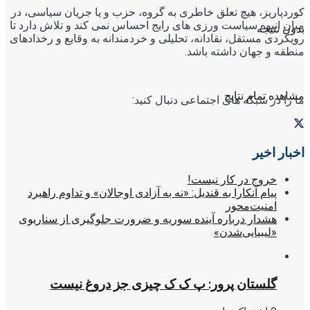
کوردپاریز، هیچ تعلق خاطری به گروه، حزب و یا جریان سیاسی، در
میان انبوه سیاست ورزی های رایج احساس نمی کند و تلاش دارد تا
بدون نتیجه
رویکردی مستقل، نقادانه، تحلیلی و خردمندانه به وقایع و رخدادهای
منطقه و جهان داشته باشد.
مشاهده تمام نتایج
ما را در شبکه های اجتماعی دنبال کنید:
اخبار اخیر
خروج در کار نیست!
پیام آنکارا به قندیل: «نه به آزادی اوجالان» و تداوم راهبرد
امنیت‌محور
هشدار درباره آینده سوریه و ضرورت جلوگیری از سناریوی
«لیبیایی‌شدن»
گلستان پرور: پ ک ک چیزی جز دروغ نیست