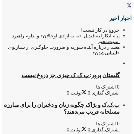
اخبار اخیر
خروج در کار نیست!
پیام آنکارا به قندیل: «نه به آزادی اوجالان» و تداوم راهبرد
امنیت‌محور
هشدار درباره آینده سوریه و ضرورت جلوگیری از سناریوی
«لیبیایی‌شدن»
گلستان پرور: پ ک ک چیزی جز دروغ نیست
0 اشتراک ها
اشتراک گذاری
0
توئیت
0
پ.ک.ک و پژاک چگونه زنان و دختران را برای مبارزه
مسلحانه فریب می‌دهند؟
0 اشتراک ها
اشتراک گذاری
0
توئیت
0