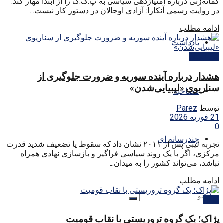
گمانه‌زنی درباره امتیازدهی سیاسی به پ.ک.ک را از ابتدا مهار کند.
در روایت رسمی آنکارا: آزادی اوجالان در دستور کار نیست...
ادامه مطلب
یادداشت
بین الملل
هشدار درباره آینده سوریه و ضرورت جلوگیری از
سناریوی «لیبیایی‌شدن»
مصاحبه
توسط
Parez
21 فوریه 2026
0
چندرسانه ای
تجربه لیبی پس از ۲۰۱۱ نشان داد که سقوط یا تضعیف شدید قدرت
مرکزی، اگر با یک روند سیاسی فراگیر و بازسازی نهادی همراه
نباشد، می‌تواند کشور را به میدان...
ادامه مطلب
ایران
پژاک؛ یک گروه تروریستی با نقاب قومیت