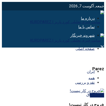
جمعه, آگوست 7, 2026
درباره ما
تماس با ما
شهروند خبرنگار
صفحه اصلی
Parez
ایران
همه
نقد و بررسی
عراق
بین الملل
خروج در کار نیست!