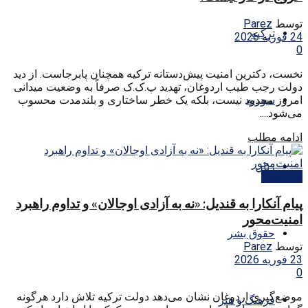
توسط
Parez
ترکیه
24 فوریه 2026
0
نخست، دکترین امنیت پیش‌دستانه ترکیه همچنان پابرجاست. از دید
دولت رجب طیب اردوغان، تهدید پ.ک.ک صرفاً به وضعیت میدانی
امروز محدود نیست، بلکه یک خطر ساختاری و بلندمدت محسوب
سوریه
می‌شود....
ادامه مطلب
زنان
بین الملل
پیام آنکارا به قندیل: «نه به آزادی اوجالان» و تداوم راهبرد
امنیت‌محور
حقوق بشر
توسط
Parez
23 فوریه 2026
0
موضع‌گیری اردوغان نشان می‌دهد دولت ترکیه تلاش دارد هرگونه
فرهنگ و هنر