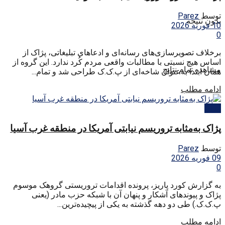
توسط
Parez
بدون نتیجه
10 فوریه 2026
0
برخلاف تصویرسازی‌های رسانه‌ای و ادعاهای تبلیغاتی، پژاک از
اساس هیچ نسبتی با مطالبات واقعی مردم کُرد ندارد. این گروه از
مشاهده تمام نتایج
همان ابتدا به‌عنوان شاخه‌ای از پ.ک.ک طراحی شد و تمام...
ادامه مطلب
ایران
پژاک به‌مثابه تروریسم نیابتی آمریکا در منطقه غرب آسیا
توسط
Parez
09 فوریه 2026
0
به گزارش کورد پاریز، پرونده اقدامات تروریستی گروهک موسوم
پژاک و پیوندهای آشکار و پنهان آن با شبکه حزب مادر (یعنی
پ.ک.ک.) طی دو دهه گذشته به یکی از پیچیده‌ترین...
ادامه مطلب