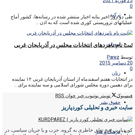
25 فوریه 2021
0
ترکیه
طی دو روز اخیر بنابه اخبار منتشر شده در رسانه‌ها، کشور آماج
عملیاتهای تروریستی کوری شده است که به اذن ...
سوریه
ثبت نام نامزدهای انتخابات مجلس در آذربایجان غربی
توسط
Parez
20 دسامبر 2015
0
زنان
در انتخابات هفتم اسفندماه از استان آذربایجان غربی ۱۲ نماینده
برای دهمین دوره مجلس شورای اسلامی و سه نماینده برای ...
فیسبوک
توییتر
یوتیوب
خبر خوان RSS
حقوق بشر
سایت خبری و تحلیلی کوردپاریز
کوردپاریز، هیچ تعلق خاطری به گروه، حزب و یا جریان سیاسی، در
فرهنگ و هنر