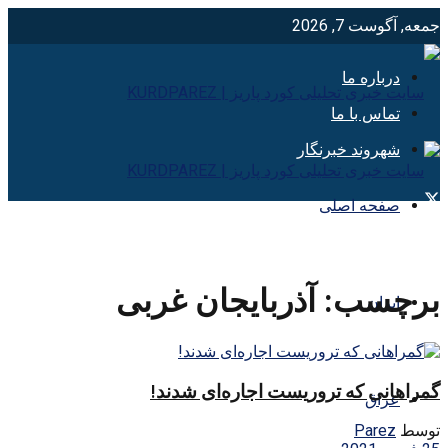
جمعه, آگوست 7, 2026
درباره ما
تماس با ما
شهروند خبرنگار
صفحه اصلی
برچسب:
آذربایجان غربی
ایران
گمراهانی که تروریست اجاره‌ای شدند!
عراق
توسط
Parez