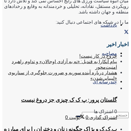
میان انبوه سیاست ورزی های رایج احساس نمی کند و تلاش دارد تا
رویکردی مستقل، نقادانه، تحلیلی و خردمندانه به وقایع و رخدادهای
منطقه و جهان داشته باشد.
ما را در شبکه های اجتماعی دنبال کنید:
یادداشت
اخبار اخیر
مصاحبه
خروج در کار نیست!
پیام آنکارا به قندیل: «نه به آزادی اوجالان» و تداوم راهبرد
امنیت‌محور
هشدار درباره آینده سوریه و ضرورت جلوگیری از سناریوی
«لیبیایی‌شدن»
چندرسانه ای
گلستان پرور: پ ک ک چیزی جز دروغ نیست
0 اشتراک ها
اشتراک گذاری
0
توئیت
0
پ.ک.ک و پژاک چگونه زنان و دختران را برای مبارزه