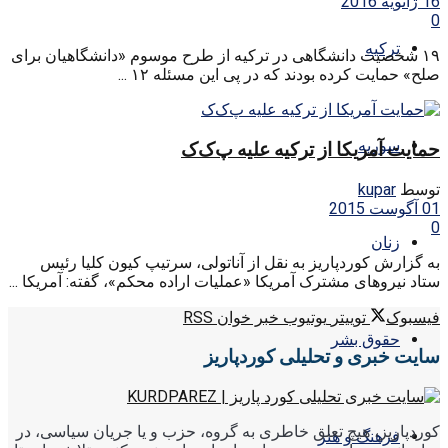
16 ژانویه 2016
0
ترکیه
۱۹ شخصیت دانشگاهی در ترکیه از طرح موسوم «دانشگاهیان برای
صلح» حمایت کرده بودند که در پی این مسئله ۱۲ ...
سوریه
حمایت آمریکا از ترکیه علیه پ‌ک‌ک
توسط
kupar
01 آگوست 2015
0
زنان
به گزارش کوردپاریز به نقل از آناتولی، سرتیپ کیون کلیا رئیس
ستاد نیروهای مشترک آمریکا «عملیات اراده محکم»، گفته: آمریکا ...
فیسبوک
توییتر
یوتیوب
خبر خوان RSS
حقوق بشر
سایت خبری و تحلیلی کوردپاریز
کوردپاریز، هیچ تعلق خاطری به گروه، حزب و یا جریان سیاسی، در
فرهنگ و هنر