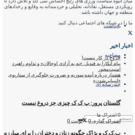
میان انبوه سیاست ورزی های رایج احساس نمی کند و تلاش دارد تا
رویکردی مستقل، نقادانه، تحلیلی و خردمندانه به وقایع و رخدادهای
منطقه و جهان داشته باشد.
ما را در شبکه های اجتماعی دنبال کنید:
یادداشت
اخبار اخیر
مصاحبه
خروج در کار نیست!
پیام آنکارا به قندیل: «نه به آزادی اوجالان» و تداوم راهبرد
امنیت‌محور
هشدار درباره آینده سوریه و ضرورت جلوگیری از سناریوی
«لیبیایی‌شدن»
چندرسانه ای
گلستان پرور: پ ک ک چیزی جز دروغ نیست
0 اشتراک ها
اشتراک گذاری
0
توئیت
0
پ.ک.ک و پژاک چگونه زنان و دختران را برای مبارزه