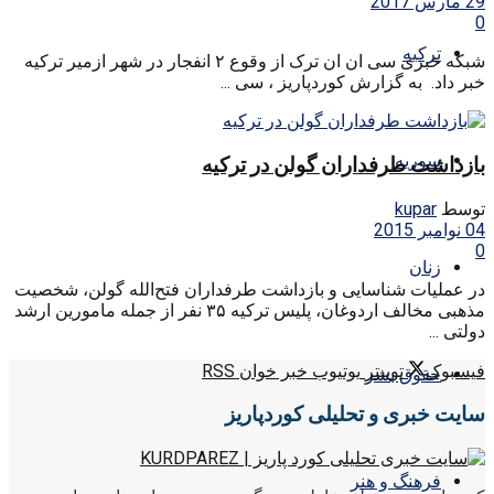
29 مارس 2017
0
ترکیه
شبکه خبری سی ان ان ترک از وقوع ۲ انفجار در شهر ازمیر ترکیه
خبر داد. به گزارش کوردپاریز ، سی ...
سوریه
بازداشت طرفداران گولن در ترکیه
توسط
kupar
04 نوامبر 2015
0
زنان
در عملیات شناسایی و بازداشت طرفداران فتح‌الله گولن، شخصیت
مذهبی مخالف اردوغان، پلیس ترکیه ۳۵ نفر از جمله مامورین ارشد
دولتی ...
فیسبوک
توییتر
یوتیوب
خبر خوان RSS
حقوق بشر
سایت خبری و تحلیلی کوردپاریز
فرهنگ و هنر