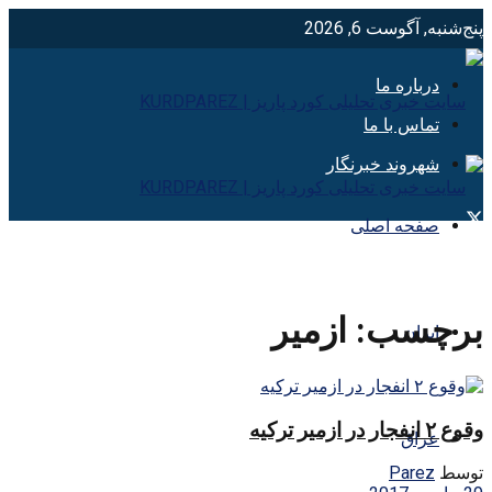
پنج‌شنبه, آگوست 6, 2026
درباره ما
تماس با ما
شهروند خبرنگار
صفحه اصلی
برچسب:
ازمیر
ایران
وقوع ۲ انفجار در ازمیر ترکیه
عراق
توسط
Parez