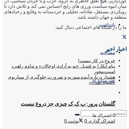
کوردپاریز، هیچ تعلق خاطری به گروه، حزب و یا جریان سیاسی، در
میان انبوه سیاست ورزی های رایج احساس نمی کند و تلاش دارد تا
رویکردی مستقل، نقادانه، تحلیلی و خردمندانه به وقایع و رخدادهای
منطقه و جهان داشته باشد.
یادداشت
ما را در شبکه های اجتماعی دنبال کنید:
اخبار اخیر
مصاحبه
خروج در کار نیست!
پیام آنکارا به قندیل: «نه به آزادی اوجالان» و تداوم راهبرد
امنیت‌محور
هشدار درباره آینده سوریه و ضرورت جلوگیری از سناریوی
چندرسانه ای
«لیبیایی‌شدن»
گلستان پرور: پ ک ک چیزی جز دروغ نیست
0 اشتراک ها
اشتراک گذاری
0
توئیت
0