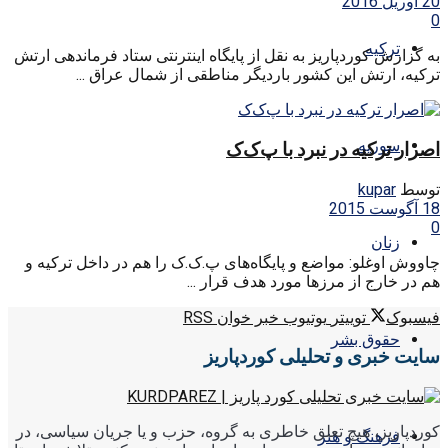
20 آوریل 2016
0
ترکیه
به گزارش کوردپاریز به نقل از پایگاه اینترنتی ستاد فرماندهی ارتش
ترکیه، ارتش این کشور باردیگر مناطقی از شمال عراق ...
سوریه
اصرار ترکیه در نبرد با پ‌ک‌ک
توسط
kupar
18 آگوست 2015
0
زنان
چاووش اوغلو: مواضع و پایگاه‌های پ.ک.ک را هم در داخل ترکیه و
هم در خارج از مرزها مورد هدف قرار ...
فیسبوک
توییتر
یوتیوب
خبر خوان RSS
حقوق بشر
سایت خبری و تحلیلی کوردپاریز
کوردپاریز، هیچ تعلق خاطری به گروه، حزب و یا جریان سیاسی، در
فرهنگ و هنر