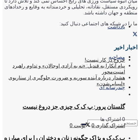
میان انبوه سیاست ورزی های رایج احساس نمی کند و تلاش دارد تا
رویکردی مستقل، نقادانه، تحلیلی و خردمندانه به وقایع و رخدادهای
منطقه و جهان داشته باشد.
ما را در شبکه های اجتماعی دنبال کنید:
یادداشت
اخبار اخیر
مصاحبه
خروج در کار نیست!
پیام آنکارا به قندیل: «نه به آزادی اوجالان» و تداوم راهبرد
امنیت‌محور
هشدار درباره آینده سوریه و ضرورت جلوگیری از سناریوی
«لیبیایی‌شدن»
چندرسانه ای
گلستان پرور: پ ک ک چیزی جز دروغ نیست
0 اشتراک ها
اشتراک گذاری
0
توئیت
0
پ.ک.ک و پژاک چگونه زنان و دختران را برای مبارزه