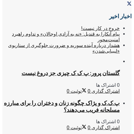
اخبار اخیر
خروج در کار نیست!
پیام آنکارا به قندیل: «نه به آزادی اوجالان» و تداوم راهبرد
امنیت‌محور
هشدار درباره آینده سوریه و ضرورت جلوگیری از سناریوی
«لیبیایی‌شدن»
گلستان پرور: پ ک ک چیزی جز دروغ نیست
0 اشتراک ها
اشتراک گذاری
0
توئیت
0
پ.ک.ک و پژاک چگونه زنان و دختران را برای مبارزه
مسلحانه فریب می‌دهند؟
0 اشتراک ها
اشتراک گذاری
0
توئیت
0