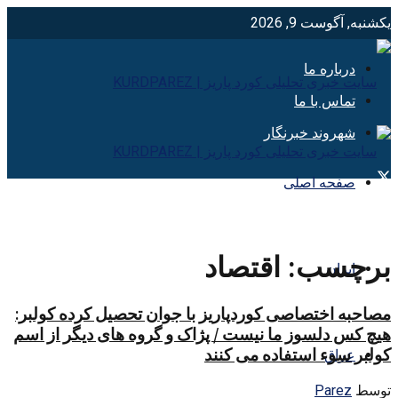
یکشنبه, آگوست 9, 2026
درباره ما
تماس با ما
شهروند خبرنگار
صفحه اصلی
برچسب:
اقتصاد
ایران
مصاحبه اختصاصی کوردپاریز با جوان تحصیل کرده کولبر:
هیچ کس دلسوز ما نیست / پژاک و گروه های دیگر از اسم
کولبر سوء استفاده می کنند
عراق
توسط
Parez