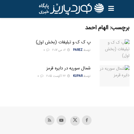
برچسب:
الهام احمد
پ ک ک و تبلیغات (بخش اول)
توسط
PAREZ
02 می 2017
0
شمال سوریه در دایره‌ قرمز
توسط
KUPAR
22 آگوست 2015
0