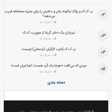
پ.ک.ک و پژاک چگونه زنان و دختران را برای مبارزه مسلحانه فریب
می‌دهند؟
0 اشتراک ها
تیرباران یک دختر گریلا از سوی پ.ک.ک
0 اشتراک ها
پ ک ک (حزب کارگران کردستان) چیست
0 اشتراک ها
مردی که می‌گفت «هرجا یک کُرد هست، آنجا ایران است»
0 اشتراک ها
دسته بندی
© 2024
- تمامی حقوق برای سایت
کوردپاریز
محفوظ می باشد.