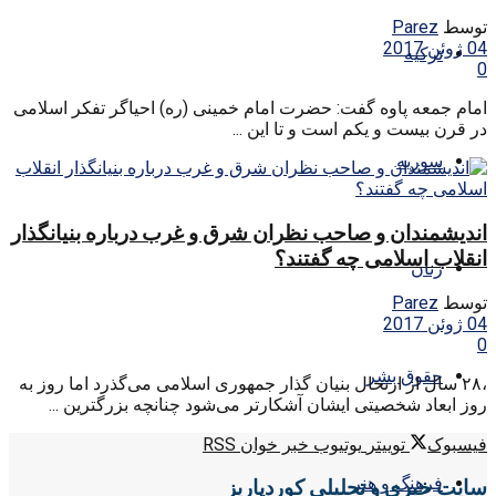
توسط
Parez
04 ژوئن 2017
ترکیه
0
امام جمعه پاوه گفت: حضرت امام خمینی (ره) احیاگر تفکر اسلامی
در قرن بیست و یکم است و تا این ...
سوریه
اندیشمندان و صاحب نظران شرق و غرب درباره بنیانگذار
انقلاب اسلامی چه گفتند؟
زنان
توسط
Parez
04 ژوئن 2017
0
حقوق بشر
،۲۸ سال از ارتحال بنیان گذار جمهوری اسلامی می‌گذرد اما روز به
روز ابعاد شخصیتی ایشان آشکارتر می‌شود چنانچه بزرگترین ...
فیسبوک
توییتر
یوتیوب
خبر خوان RSS
فرهنگ و هنر
سایت خبری و تحلیلی کوردپاریز