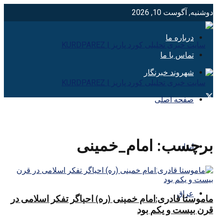
دوشنبه, آگوست 10, 2026
درباره ما
تماس با ما
شهروند خبرنگار
صفحه اصلی
برچسب:
امام_خمینی
ایران
عراق
ماموستا قادری:امام خمینی (ره) احیاگر تفکر اسلامی در
قرن بیست و یکم بود