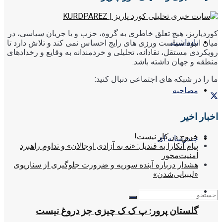
کوردپاریز، هیچ تعلق خاطری به گروه، حزب و یا جریان سیاسی، در
یادداشت
میان انبوه سیاست ورزی های رایج احساس نمی کند و تلاش دارد تا
رویکردی مستقل، نقادانه، تحلیلی و خردمندانه به وقایع و رخدادهای
منطقه و جهان داشته باشد.
ما را در شبکه های اجتماعی دنبال کنید:
مصاحبه
اخبار اخیر
خروج در کار نیست!
چندرسانه ای
پیام آنکارا به قندیل: «نه به آزادی اوجالان» و تداوم راهبرد
امنیت‌محور
هشدار درباره آینده سوریه و ضرورت جلوگیری از سناریوی
«لیبیایی‌شدن»
گلستان پرور: پ ک ک چیزی جز دروغ نیست