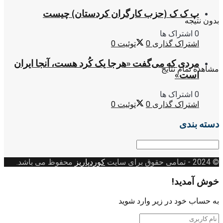
پ ک ک (حزب کارگران کردستان) چیست
بدون نتیجه
0 اشتراک ها
اشتراک گذاری
0
توئیت
0
مردی که می‌گفت «هرجا یک کُرد هست، آنجا ایران
مشاهده تمام نتایج
است»
0 اشتراک ها
اشتراک گذاری
0
توئیت
0
دسته بندی
دسته
بندی
© 2024
- تمامی حقوق برای سایت
کوردپاریز
محفوظ می باشد.
خوش آمدید!
به حساب خود در زیر وارد شوید