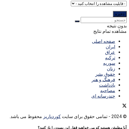
بدون نتیجه
مشاهده تمام نتایج
صفحه اصلی
ایران
عراق
ترکیه
سوریه
زنان
حقوق بشر
فرهنگ و هنر
یادداشت
مصاحبه
چندرسانه ای
© 2024
- تمامی حقوق برای سایت
کوردپاریز
محفوظ می باشد.
آیا مطمئن هستید که می خواهید قفل این پست را باز کنید؟