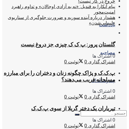
خروج در کار نیست!
پیام آنکارا به قندیل: «نه به آزادی اوجالان» و تداوم راهبرد
امنیت‌محور
هشدار درباره آینده سوریه و ضرورت جلوگیری از سناریوی
«لیبیایی‌شدن»
یادداشت
گلستان پرور: پ ک ک چیزی جز دروغ نیست
مصاحبه
0 اشتراک ها
اشتراک گذاری
0
توئیت
0
پ.ک.ک و پژاک چگونه زنان و دختران را برای مبارزه
مسلحانه فریب می‌دهند؟
چندرسانه ای
0 اشتراک ها
اشتراک گذاری
0
توئیت
0
تیرباران یک دختر گریلا از سوی پ.ک.ک
0 اشتراک ها
اشتراک گذاری
0
توئیت
0