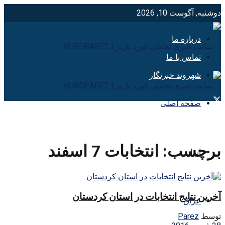
دوشنبه, آگوست 10, 2026
درباره ما
تماس با ما
شهروند خبرنگار
صفحه اصلی
برچسب:
انتخابات 7 اسفند
ایران
آخرین نتایج انتخابات در استان کردستان
عراق
توسط
Parez