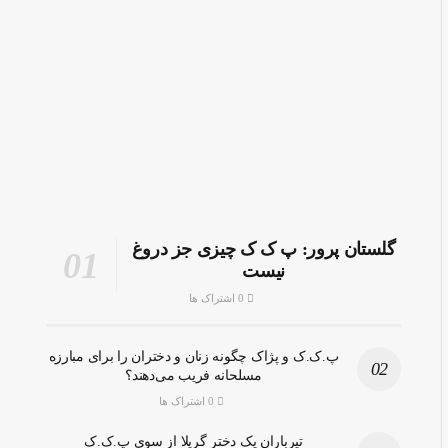
گلستان پرور: پ ک ک چیزی جز دروغ
نیست
0 اشتراک ها
پ.ک.ک و پژاک چگونه زنان و دختران را برای مبارزه
مسلحانه فریب می‌دهند؟
0 اشتراک ها
تیرباران یک دختر گریلا از سوی پ.ک.ک