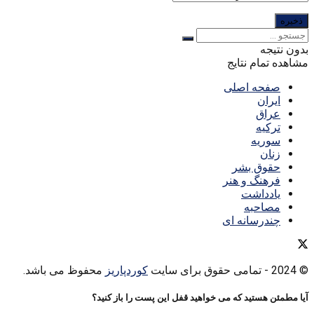
بدون نتیجه
مشاهده تمام نتایج
صفحه اصلی
ایران
عراق
ترکیه
سوریه
زنان
حقوق بشر
فرهنگ و هنر
یادداشت
مصاحبه
چندرسانه ای
© 2024
- تمامی حقوق برای سایت
کوردپاریز
محفوظ می باشد.
آیا مطمئن هستید که می خواهید قفل این پست را باز کنید؟