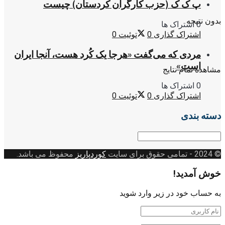
پ ک ک (حزب کارگران کردستان) چیست
بدون نتیجه
0 اشتراک ها
اشتراک گذاری
0
توئیت
0
مردی که می‌گفت «هرجا یک کُرد هست، آنجا ایران
است»
مشاهده تمام نتایج
0 اشتراک ها
اشتراک گذاری
0
توئیت
0
دسته بندی
دسته
بندی
© 2024
- تمامی حقوق برای سایت
کوردپاریز
محفوظ می باشد.
خوش آمدید!
به حساب خود در زیر وارد شوید