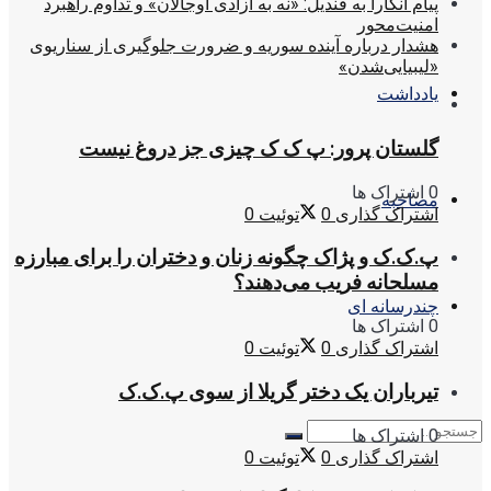
پیام آنکارا به قندیل: «نه به آزادی اوجالان» و تداوم راهبرد
امنیت‌محور
هشدار درباره آینده سوریه و ضرورت جلوگیری از سناریوی
«لیبیایی‌شدن»
یادداشت
گلستان پرور: پ ک ک چیزی جز دروغ نیست
0 اشتراک ها
مصاحبه
اشتراک گذاری
0
توئیت
0
پ.ک.ک و پژاک چگونه زنان و دختران را برای مبارزه
مسلحانه فریب می‌دهند؟
چندرسانه ای
0 اشتراک ها
اشتراک گذاری
0
توئیت
0
تیرباران یک دختر گریلا از سوی پ.ک.ک
0 اشتراک ها
اشتراک گذاری
0
توئیت
0