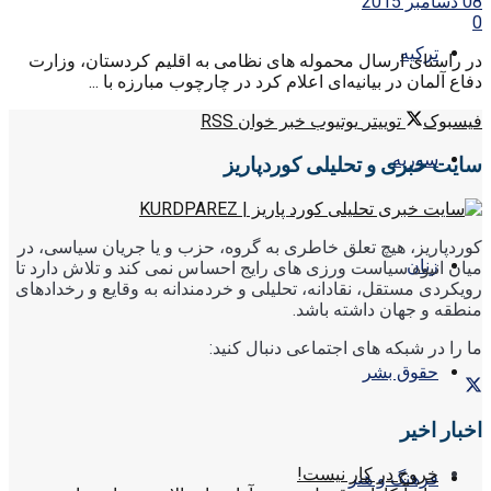
08 دسامبر 2015
0
ترکیه
در راستای ارسال محموله های نظامی به اقلیم کردستان، وزارت
دفاع آلمان در بیانیه‌ای اعلام کرد در چارچوب مبارزه با ...
فیسبوک
توییتر
یوتیوب
خبر خوان RSS
سوریه
سایت خبری و تحلیلی کوردپاریز
کوردپاریز، هیچ تعلق خاطری به گروه، حزب و یا جریان سیاسی، در
زنان
میان انبوه سیاست ورزی های رایج احساس نمی کند و تلاش دارد تا
رویکردی مستقل، نقادانه، تحلیلی و خردمندانه به وقایع و رخدادهای
منطقه و جهان داشته باشد.
ما را در شبکه های اجتماعی دنبال کنید:
حقوق بشر
اخبار اخیر
خروج در کار نیست!
فرهنگ و هنر