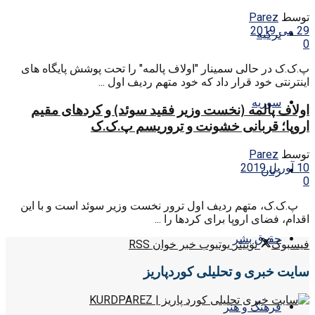
توسط
Parez
29 می 2019
ترکیه
0
پ.ک.ک در حالی سمینار "اولاف پالمه" را تحت پوشش پایگاه های
اینترنتی خود قرار داد که خود متهم ردیف اول ...
سوریه
اولاف پالمه (نخست وزیر فقید سوئد) و کردهای مقیم
اروپا؛ قربانی خشونت و تروریسم پ.ک.ک
توسط
Parez
10 آوریل 2019
زنان
0
پ.ک.ک، متهم ردیف اول ترور نخست وزیر سوئد است و با این
اقدام، فضای اروپا برای کردها را ...
حقوق بشر
فیسبوک
توییتر
یوتیوب
خبر خوان RSS
سایت خبری و تحلیلی کوردپاریز
فرهنگ و هنر