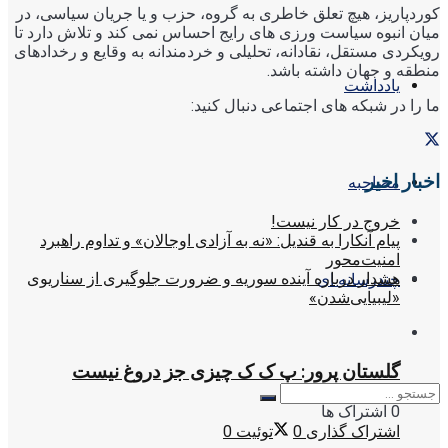
کوردپاریز، هیچ تعلق خاطری به گروه، حزب و یا جریان سیاسی، در
میان انبوه سیاست ورزی های رایج احساس نمی کند و تلاش دارد تا
رویکردی مستقل، نقادانه، تحلیلی و خردمندانه به وقایع و رخدادهای
منطقه و جهان داشته باشد.
یادداشت
ما را در شبکه های اجتماعی دنبال کنید:
اخبار اخیر
مصاحبه
خروج در کار نیست!
پیام آنکارا به قندیل: «نه به آزادی اوجالان» و تداوم راهبرد
امنیت‌محور
هشدار درباره آینده سوریه و ضرورت جلوگیری از سناریوی
چندرسانه ای
«لیبیایی‌شدن»
گلستان پرور: پ ک ک چیزی جز دروغ نیست
0 اشتراک ها
اشتراک گذاری
0
توئیت
0