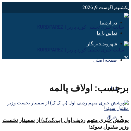
یکشنبه, آگوست 9, 2026
درباره ما
تماس با ما
شهروند خبرنگار
صفحه اصلی
برچسب:
اولاف پالمه
ایران
عراق
پوشش خبری متهم ردیف اول (پ.ک.ک) از سمینار نخست
وزیر مقتول سوئد!