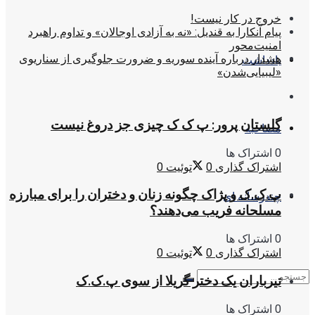
خروج در کار نیست!
پیام آنکارا به قندیل: «نه به آزادی اوجالان» و تداوم راهبرد
امنیت‌محور
هشدار درباره آینده سوریه و ضرورت جلوگیری از سناریوی
یادداشت
«لیبیایی‌شدن»
گلستان پرور: پ ک ک چیزی جز دروغ نیست
مصاحبه
0 اشتراک ها
اشتراک گذاری
0
توئیت
0
پ.ک.ک و پژاک چگونه زنان و دختران را برای مبارزه
چندرسانه ای
مسلحانه فریب می‌دهند؟
0 اشتراک ها
اشتراک گذاری
0
توئیت
0
تیرباران یک دختر گریلا از سوی پ.ک.ک
0 اشتراک ها