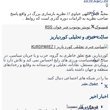
30 ژانویه 2016
0
ترکیه
مجید فیض اللهی خیاوی // نظریه بازسازی بزرگ در واقع پاسخ
صاحب نظریه به الزامات دوره گذری است که روابط ...
فیسبوک
توییتر
یوتیوب
خبر خوان RSS
سوریه
سایت خبری و تحلیلی کوردپاریز
کوردپاریز، هیچ تعلق خاطری به گروه، حزب و یا جریان سیاسی، در
زنان
میان انبوه سیاست ورزی های رایج احساس نمی کند و تلاش دارد تا
رویکردی مستقل، نقادانه، تحلیلی و خردمندانه به وقایع و رخدادهای
منطقه و جهان داشته باشد.
ما را در شبکه های اجتماعی دنبال کنید:
حقوق بشر
اخبار اخیر
خروج در کار نیست!
فرهنگ و هنر