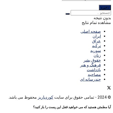
بدون نتیجه
مشاهده تمام نتایج
صفحه اصلی
ایران
عراق
ترکیه
سوریه
زنان
حقوق بشر
فرهنگ و هنر
یادداشت
مصاحبه
چندرسانه ای
© 2024
- تمامی حقوق برای سایت
کوردپاریز
محفوظ می باشد.
آیا مطمئن هستید که می خواهید قفل این پست را باز کنید؟