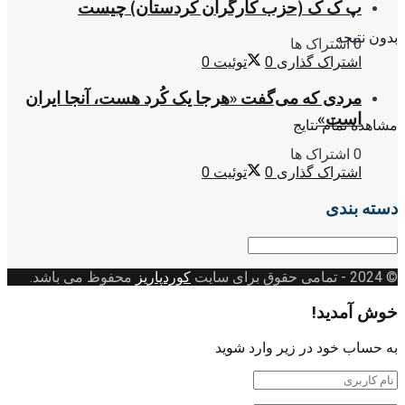
پ ک ک (حزب کارگران کردستان) چیست
بدون نتیجه
0 اشتراک ها
اشتراک گذاری
0
توئیت
0
مردی که می‌گفت «هرجا یک کُرد هست، آنجا ایران
است»
مشاهده تمام نتایج
0 اشتراک ها
اشتراک گذاری
0
توئیت
0
دسته بندی
دسته
بندی
© 2024
- تمامی حقوق برای سایت
کوردپاریز
محفوظ می باشد.
خوش آمدید!
به حساب خود در زیر وارد شوید