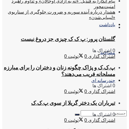
پیام آنکارا به قندیل: «نه به آزادی اوجالان» و تداوم راهبرد
امنیت‌محور
هشدار درباره آینده سوریه و ضرورت جلوگیری از سناریوی
«لیبیایی‌شدن»
یادداشت
گلستان پرور: پ ک ک چیزی جز دروغ نیست
0 اشتراک ها
مصاحبه
اشتراک گذاری
0
توئیت
0
پ.ک.ک و پژاک چگونه زنان و دختران را برای مبارزه
مسلحانه فریب می‌دهند؟
چندرسانه ای
0 اشتراک ها
اشتراک گذاری
0
توئیت
0
تیرباران یک دختر گریلا از سوی پ.ک.ک
0 اشتراک ها
اشتراک گذاری
0
توئیت
0