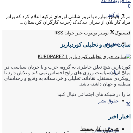
15 فوریه 2016
0
ترکیه
مرکز پلیس مبارزه با ترور شانلی اورفای ترکیه اعلام کرد که برادر
مراد کارایلان از سران پ.ک.ک (حزب کارگران کردستان ...
فیسبوک
توییتر
یوتیوب
خبر خوان RSS
سوریه
سایت خبری و تحلیلی کوردپاریز
کوردپاریز، هیچ تعلق خاطری به گروه، حزب و یا جریان سیاسی، در
زنان
میان انبوه سیاست ورزی های رایج احساس نمی کند و تلاش دارد تا
رویکردی مستقل، نقادانه، تحلیلی و خردمندانه به وقایع و رخدادهای
منطقه و جهان داشته باشد.
ما را در شبکه های اجتماعی دنبال کنید:
حقوق بشر
اخبار اخیر
خروج در کار نیست!
فرهنگ و هنر