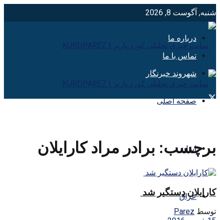
شنبه, آگوست 8, 2026
درباره ما
تماس با ما
شهروند خبرنگار
صفحه اصلی
برچسب:
برادر مراد كارايلان
ایران
کارایلان دستگیر شد
عراق
توسط
Parez