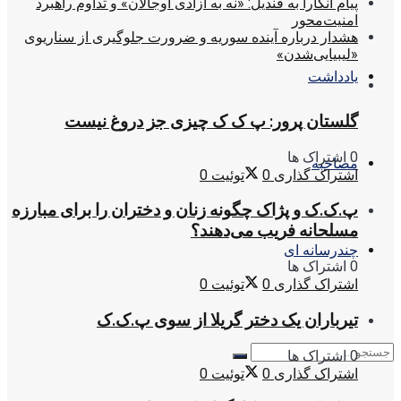
پیام آنکارا به قندیل: «نه به آزادی اوجالان» و تداوم راهبرد
امنیت‌محور
هشدار درباره آینده سوریه و ضرورت جلوگیری از سناریوی
«لیبیایی‌شدن»
یادداشت
گلستان پرور: پ ک ک چیزی جز دروغ نیست
0 اشتراک ها
مصاحبه
اشتراک گذاری
0
توئیت
0
پ.ک.ک و پژاک چگونه زنان و دختران را برای مبارزه
مسلحانه فریب می‌دهند؟
چندرسانه ای
0 اشتراک ها
اشتراک گذاری
0
توئیت
0
تیرباران یک دختر گریلا از سوی پ.ک.ک
0 اشتراک ها
اشتراک گذاری
0
توئیت
0