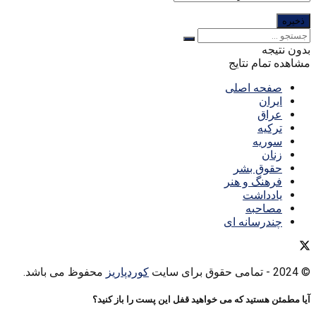
بدون نتیجه
مشاهده تمام نتایج
صفحه اصلی
ایران
عراق
ترکیه
سوریه
زنان
حقوق بشر
فرهنگ و هنر
یادداشت
مصاحبه
چندرسانه ای
© 2024
- تمامی حقوق برای سایت
کوردپاریز
محفوظ می باشد.
آیا مطمئن هستید که می خواهید قفل این پست را باز کنید؟