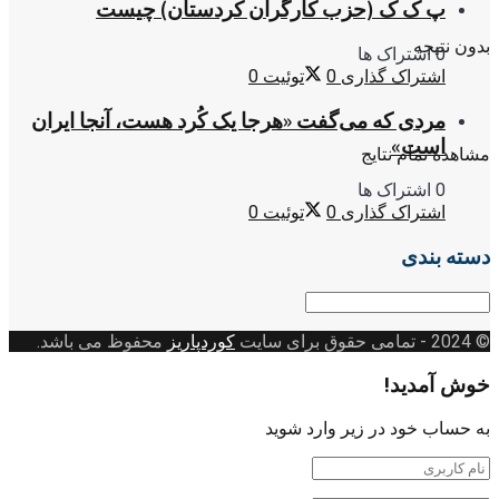
پ ک ک (حزب کارگران کردستان) چیست
بدون نتیجه
0 اشتراک ها
اشتراک گذاری
0
توئیت
0
مردی که می‌گفت «هرجا یک کُرد هست، آنجا ایران
است»
مشاهده تمام نتایج
0 اشتراک ها
اشتراک گذاری
0
توئیت
0
دسته بندی
دسته
بندی
© 2024
- تمامی حقوق برای سایت
کوردپاریز
محفوظ می باشد.
خوش آمدید!
به حساب خود در زیر وارد شوید