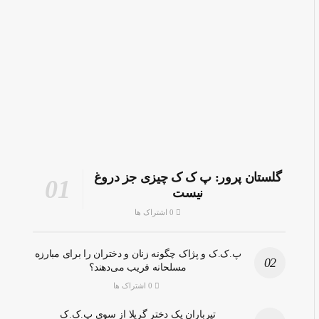
گلستان پرور: پ ک ک چیزی جز دروغ
نیست
0 اشتراک ها
پ.ک.ک و پژاک چگونه زنان و دختران را برای مبارزه
مسلحانه فریب می‌دهند؟
0 اشتراک ها
تیرباران یک دختر گریلا از سوی پ.ک.ک