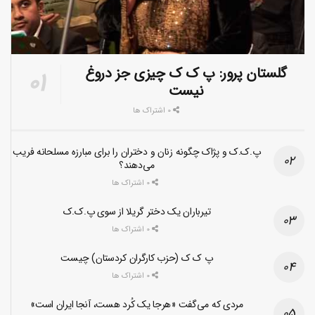
گلستان پرور: پ ک ک چیزی جز دروغ
نیست
0 اشتراک ها
پ.ک.ک و پژاک چگونه زنان و دختران را برای مبارزه مسلحانه فریب
می‌دهند؟
0 اشتراک ها
تیرباران یک دختر گریلا از سوی پ.ک.ک
0 اشتراک ها
پ ک ک (حزب کارگران کردستان) چیست
0 اشتراک ها
مردی که می‌گفت «هرجا یک کُرد هست، آنجا ایران است»