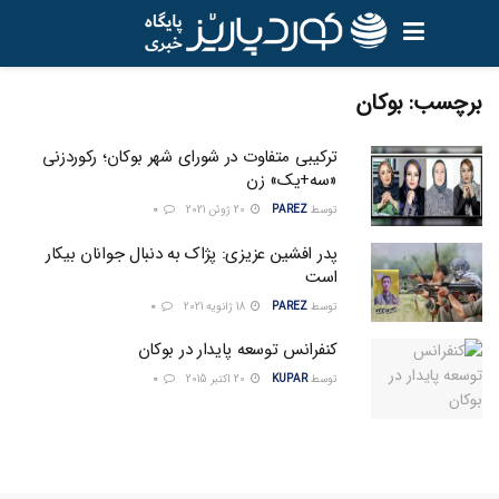
برچسب:
بوکان
ترکیبی متفاوت در شورای شهر بوکان؛ رکوردزنی
«سه‌+‌یک» زن
توسط
PAREZ
20 ژوئن 2021
0
پدر افشین عزیزی: پژاک به دنبال جوانان بیکار
است
توسط
PAREZ
18 ژانویه 2021
0
کنفرانس توسعه پایدار در بوکان
توسط
KUPAR
20 اکتبر 2015
0