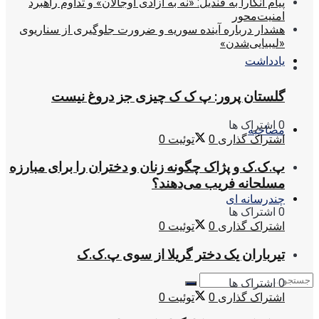
پیام آنکارا به قندیل: «نه به آزادی اوجالان» و تداوم راهبرد
امنیت‌محور
هشدار درباره آینده سوریه و ضرورت جلوگیری از سناریوی
«لیبیایی‌شدن»
یادداشت
گلستان پرور: پ ک ک چیزی جز دروغ نیست
0 اشتراک ها
مصاحبه
اشتراک گذاری
0
توئیت
0
پ.ک.ک و پژاک چگونه زنان و دختران را برای مبارزه
مسلحانه فریب می‌دهند؟
چندرسانه ای
0 اشتراک ها
اشتراک گذاری
0
توئیت
0
تیرباران یک دختر گریلا از سوی پ.ک.ک
0 اشتراک ها
اشتراک گذاری
0
توئیت
0