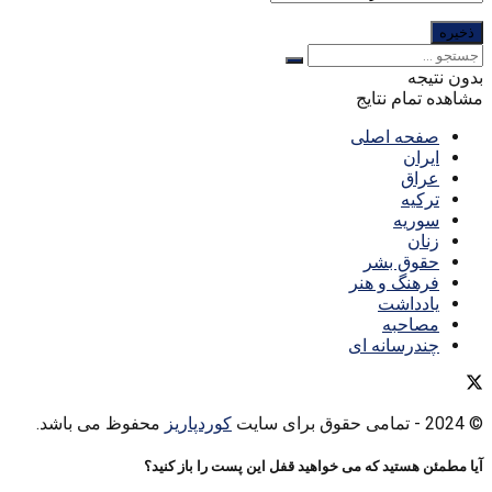
بدون نتیجه
مشاهده تمام نتایج
صفحه اصلی
ایران
عراق
ترکیه
سوریه
زنان
حقوق بشر
فرهنگ و هنر
یادداشت
مصاحبه
چندرسانه ای
© 2024
- تمامی حقوق برای سایت
کوردپاریز
محفوظ می باشد.
آیا مطمئن هستید که می خواهید قفل این پست را باز کنید؟