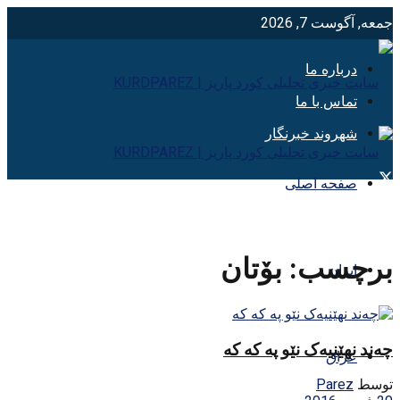
جمعه, آگوست 7, 2026
درباره ما
تماس با ما
شهروند خبرنگار
صفحه اصلی
برچسب:
بۆتان
ایران
چه‌ند نهێنیه‌ک نێو په که که
عراق
توسط
Parez