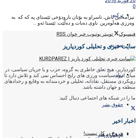
20 فوریه 2016
0
ترکیه
نیزامه‌دین تاش، ناسراو به‌ بۆتان بارودۆخی ئێستای په که که به‌
وه‌رزی هه‌ڵوه‌رین ‌ ناوی ده‌بات و ده‌ڵێت: ئێستا ئه‌و ...
فیسبوک
توییتر
یوتیوب
خبر خوان RSS
سوریه
سایت خبری و تحلیلی کوردپاریز
کوردپاریز، هیچ تعلق خاطری به گروه، حزب و یا جریان سیاسی، در
زنان
میان انبوه سیاست ورزی های رایج احساس نمی کند و تلاش دارد تا
رویکردی مستقل، نقادانه، تحلیلی و خردمندانه به وقایع و رخدادهای
منطقه و جهان داشته باشد.
ما را در شبکه های اجتماعی دنبال کنید:
حقوق بشر
اخبار اخیر
خروج در کار نیست!
فرهنگ و هنر