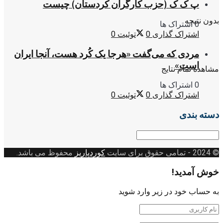
پ ک ک (حزب کارگران کردستان) چیست
بدون نتیجه
0 اشتراک ها
اشتراک گذاری
0
توئیت
0
مردی که می‌گفت «هرجا یک کُرد هست، آنجا ایران
است»
مشاهده تمام نتایج
0 اشتراک ها
اشتراک گذاری
0
توئیت
0
دسته بندی
دسته
بندی
© 2024
- تمامی حقوق برای سایت
کوردپاریز
محفوظ می باشد.
خوش آمدید!
به حساب خود در زیر وارد شوید