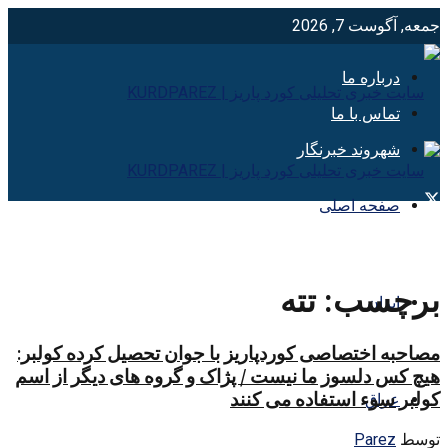
جمعه, آگوست 7, 2026
درباره ما
تماس با ما
شهروند خبرنگار
صفحه اصلی
برچسب:
تته
ایران
مصاحبه اختصاصی کوردپاریز با جوان تحصیل کرده کولبر:
هیچ کس دلسوز ما نیست / پژاک و گروه های دیگر از اسم
کولبر سوء استفاده می کنند
عراق
توسط
Parez