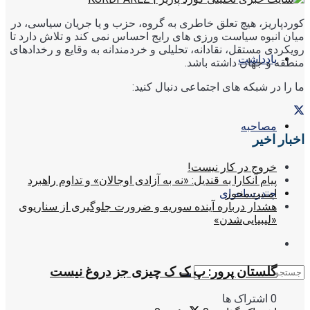
کوردپاریز، هیچ تعلق خاطری به گروه، حزب و یا جریان سیاسی، در
میان انبوه سیاست ورزی های رایج احساس نمی کند و تلاش دارد تا
رویکردی مستقل، نقادانه، تحلیلی و خردمندانه به وقایع و رخدادهای
یادداشت
منطقه و جهان داشته باشد.
ما را در شبکه های اجتماعی دنبال کنید:
مصاحبه
اخبار اخیر
خروج در کار نیست!
پیام آنکارا به قندیل: «نه به آزادی اوجالان» و تداوم راهبرد
امنیت‌محور
چندرسانه ای
هشدار درباره آینده سوریه و ضرورت جلوگیری از سناریوی
«لیبیایی‌شدن»
گلستان پرور: پ ک ک چیزی جز دروغ نیست
0 اشتراک ها