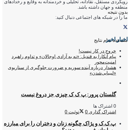
رویکردی مستقل، نقادانه، تحلیلی و خردمندانه به وقایع و رخدادهای
منطقه و جهان داشته باشد.
بدون نتیجه
ما را در شبکه های اجتماعی دنبال کنید:
اخبار اخیر
مشاهده تمام نتایج
خروج در کار نیست!
پیام آنکارا به قندیل: «نه به آزادی اوجالان» و تداوم راهبرد
امنیت‌محور
هشدار درباره آینده سوریه و ضرورت جلوگیری از سناریوی
«لیبیایی‌شدن»
گلستان پرور: پ ک ک چیزی جز دروغ نیست
0 اشتراک ها
اشتراک گذاری
0
توئیت
0
پ.ک.ک و پژاک چگونه زنان و دختران را برای مبارزه