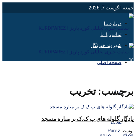
جمعه, آگوست 7, 2026
درباره ما
تماس با ما
شهروند خبرنگار
صفحه اصلی
برچسب:
تخريب
ایران
یادگار گلوله های پ.ک.ک بر مناره مسجد
عراق
توسط
Parez