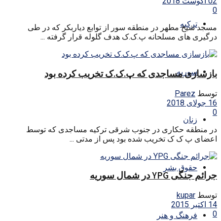
02 آگوست 2018
0
ترکیه
مسجد شیخ مطهر در منطقه سور از توابع دیاربکر که در طی
درگیری های مسلحانه پ.ک.ک هدف گلوله قرار گرفته ...
سوریه
بازسازی مساجدی که پ.ک.ک تخریب کرده بود
توسط
Parez
16 جولای 2018
0
زنان
در منطقه حکاری در جنوب شرقی ترکیه مساجدی که توسط
اعضای پ ک ک تخریب شده بود پس از مدتی ...
حقوق بشر
جرائم جنگی YPG در شمال سوریه
توسط
kupar
14 اکتبر 2015
0
فرهنگ و هنر