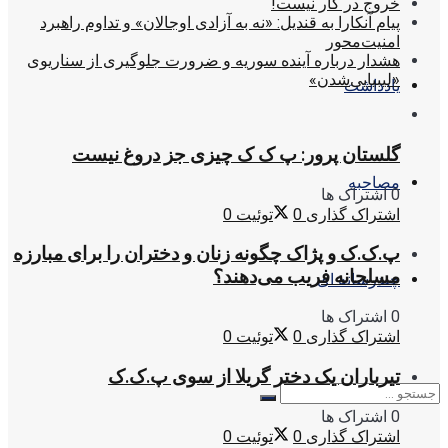
خروج در کار نیست!
پیام آنکارا به قندیل: «نه به آزادی اوجالان» و تداوم راهبرد
امنیت‌محور
هشدار درباره آینده سوریه و ضرورت جلوگیری از سناریوی
«لیبیایی‌شدن»
یادداشت
گلستان پرور: پ ک ک چیزی جز دروغ نیست
مصاحبه
0 اشتراک ها
اشتراک گذاری
0
توئیت
0
پ.ک.ک و پژاک چگونه زنان و دختران را برای مبارزه
مسلحانه فریب می‌دهند؟
چندرسانه ای
0 اشتراک ها
اشتراک گذاری
0
توئیت
0
تیرباران یک دختر گریلا از سوی پ.ک.ک
0 اشتراک ها
اشتراک گذاری
0
توئیت
0