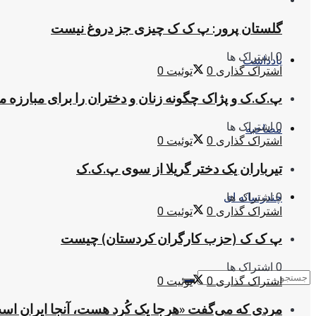
گلستان پرور: پ ک ک چیزی جز دروغ نیست
0 اشتراک ها
یادداشت
اشتراک گذاری
0
توئیت
0
پ.ک.ک و پژاک چگونه زنان و دختران را برای مبارزه 
0 اشتراک ها
مصاحبه
اشتراک گذاری
0
توئیت
0
تیرباران یک دختر گریلا از سوی پ.ک.ک
0 اشتراک ها
چندرسانه ای
اشتراک گذاری
0
توئیت
0
پ ک ک (حزب کارگران کردستان) چیست
0 اشتراک ها
اشتراک گذاری
0
توئیت
0
مردی که می‌گفت «هرجا یک کُرد هست، آنجا ایران اس