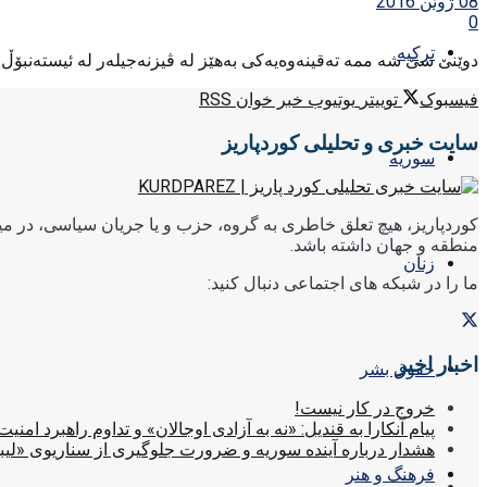
08 ژوئن 2016
0
ترکیه
دوێنێ سێ شه ممه ته‌قینه‌وه‌یه‌کی به‌هێز له‌ ڤیزنه‌جیله‌ر له‌ ئیسته‌نبۆڵ پاسێکی پۆلیسی ک
فیسبوک
توییتر
یوتیوب
خبر خوان RSS
سایت خبری و تحلیلی کوردپاریز
سوریه
کوردپاریز، هیچ تعلق خاطری به گروه، حزب و یا جریان سیاسی، در میا
منطقه و جهان داشته باشد.
زنان
ما را در شبکه های اجتماعی دنبال کنید:
اخبار اخیر
حقوق بشر
خروج در کار نیست!
پیام آنکارا به قندیل: «نه به آزادی اوجالان» و تداوم راهبرد امنیت
هشدار درباره آینده سوریه و ضرورت جلوگیری از سناریوی «لیب
فرهنگ و هنر