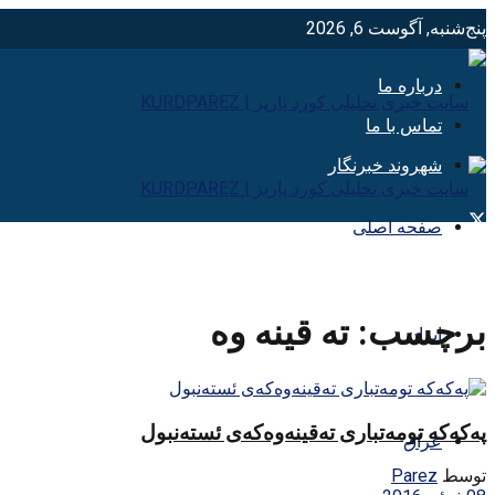
پنج‌شنبه, آگوست 6, 2026
درباره ما
تماس با ما
شهروند خبرنگار
صفحه اصلی
برچسب:
ته قينه وه
ایران
په‌که‌که تومه‌تباری ته‌قینه‌وه‌که‌ی ئسته‌نبول
عراق
توسط
Parez