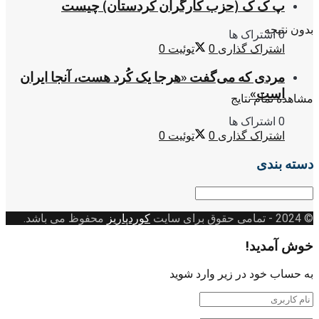
پ ک ک (حزب کارگران کردستان) چیست
بدون نتیجه
0 اشتراک ها
اشتراک گذاری
0
توئیت
0
مردی که می‌گفت «هرجا یک کُرد هست، آنجا ایران
است»
مشاهده تمام نتایج
0 اشتراک ها
اشتراک گذاری
0
توئیت
0
دسته بندی
دسته
بندی
© 2024
- تمامی حقوق برای سایت
کوردپاریز
محفوظ می باشد.
خوش آمدید!
به حساب خود در زیر وارد شوید