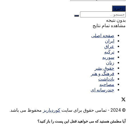
بدون نتیجه
مشاهده تمام نتایج
صفحه اصلی
ایران
عراق
ترکیه
سوریه
زنان
حقوق بشر
فرهنگ و هنر
یادداشت
مصاحبه
چندرسانه ای
© 2024
- تمامی حقوق برای سایت
کوردپاریز
محفوظ می باشد.
آیا مطمئن هستید که می خواهید قفل این پست را باز کنید؟