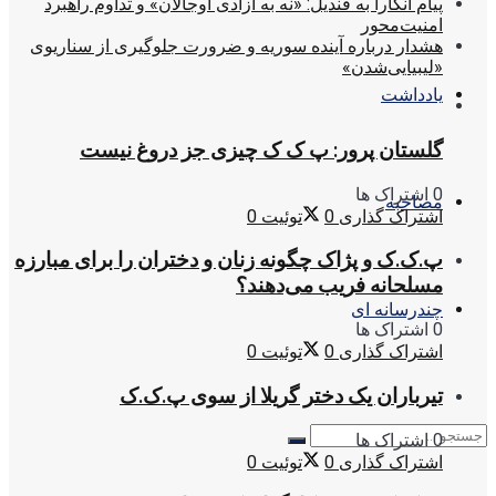
پیام آنکارا به قندیل: «نه به آزادی اوجالان» و تداوم راهبرد
امنیت‌محور
هشدار درباره آینده سوریه و ضرورت جلوگیری از سناریوی
«لیبیایی‌شدن»
یادداشت
گلستان پرور: پ ک ک چیزی جز دروغ نیست
0 اشتراک ها
مصاحبه
اشتراک گذاری
0
توئیت
0
پ.ک.ک و پژاک چگونه زنان و دختران را برای مبارزه
مسلحانه فریب می‌دهند؟
چندرسانه ای
0 اشتراک ها
اشتراک گذاری
0
توئیت
0
تیرباران یک دختر گریلا از سوی پ.ک.ک
0 اشتراک ها
اشتراک گذاری
0
توئیت
0