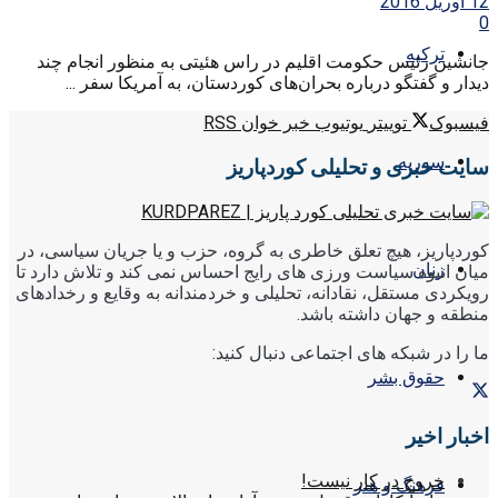
12 آوریل 2016
0
ترکیه
جانشین رئیس حکومت اقلیم در راس هئیتی به منظور انجام چند
دیدار و گفتگو درباره بحران‌های کوردستان، به آمریکا سفر ...
فیسبوک
توییتر
یوتیوب
خبر خوان RSS
سوریه
سایت خبری و تحلیلی کوردپاریز
کوردپاریز، هیچ تعلق خاطری به گروه، حزب و یا جریان سیاسی، در
زنان
میان انبوه سیاست ورزی های رایج احساس نمی کند و تلاش دارد تا
رویکردی مستقل، نقادانه، تحلیلی و خردمندانه به وقایع و رخدادهای
منطقه و جهان داشته باشد.
ما را در شبکه های اجتماعی دنبال کنید:
حقوق بشر
اخبار اخیر
خروج در کار نیست!
فرهنگ و هنر