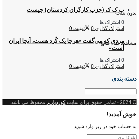
پ ک ک (حزب کارگران کردستان) چیست
بدون نتیجه
0 اشتراک ها
اشتراک گذاری
0
توئیت
0
مردی که می‌گفت «هرجا یک کُرد هست، آنجا ایران
مشاهده تمام نتایج
است»
0 اشتراک ها
اشتراک گذاری
0
توئیت
0
دسته بندی
دسته
بندی
© 2024
- تمامی حقوق برای سایت
کوردپاریز
محفوظ می باشد.
خوش آمدید!
به حساب خود در زیر وارد شوید