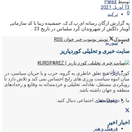
توسط
Parez
13 آوریل 2021
0
ترکیه
به گزارش ارگان رسانه ای پ.ک.ک، جمشیده زیبا با کد سازمانی
آوینار دلگش از شهروندان کُرد سلماس در تاریخ 23 ...
فیسبوک
توییتر
یوتیوب
خبر خوان RSS
سوریه
سایت خبری و تحلیلی کوردپاریز
زنان
کوردپاریز، هیچ تعلق خاطری به گروه، حزب و یا جریان سیاسی، در
میان انبوه سیاست ورزی های رایج احساس نمی کند و تلاش دارد تا
رویکردی مستقل، نقادانه، تحلیلی و خردمندانه به وقایع و رخدادهای
منطقه و جهان داشته باشد.
حقوق بشر
ما را در شبکه های اجتماعی دنبال کنید:
اخبار اخیر
فرهنگ و هنر