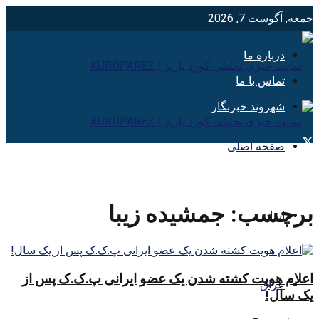
جمعه, آگوست 7, 2026
درباره ما
تماس با ما
شهروند خبرنگار
صفحه اصلی
برچسب:
جمشیده زیبا
ایران
اعلام هویت کشته شدن یک عضو ایرانی پ.ک.ک پس از
عراق
یک سال!