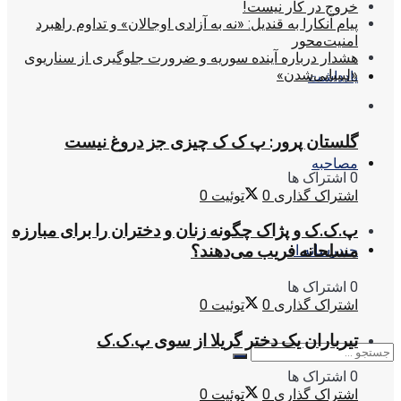
خروج در کار نیست!
پیام آنکارا به قندیل: «نه به آزادی اوجالان» و تداوم راهبرد
امنیت‌محور
هشدار درباره آینده سوریه و ضرورت جلوگیری از سناریوی
«لیبیایی‌شدن»
یادداشت
گلستان پرور: پ ک ک چیزی جز دروغ نیست
مصاحبه
0 اشتراک ها
اشتراک گذاری
0
توئیت
0
پ.ک.ک و پژاک چگونه زنان و دختران را برای مبارزه
مسلحانه فریب می‌دهند؟
چندرسانه ای
0 اشتراک ها
اشتراک گذاری
0
توئیت
0
تیرباران یک دختر گریلا از سوی پ.ک.ک
0 اشتراک ها
اشتراک گذاری
0
توئیت
0