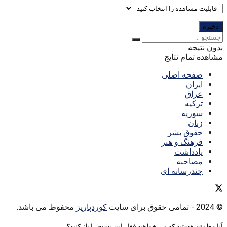
بدون نتیجه
مشاهده تمام نتایج
صفحه اصلی
ایران
عراق
ترکیه
سوریه
زنان
حقوق بشر
فرهنگ و هنر
یادداشت
مصاحبه
چندرسانه ای
© 2024
- تمامی حقوق برای سایت
کوردپاریز
محفوظ می باشد.
آیا مطمئن هستید که می خواهید قفل این پست را باز کنید؟