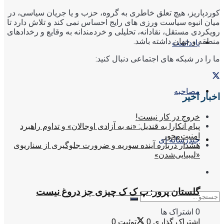
کوردپاریز، هیچ تعلق خاطری به گروه، حزب و یا جریان سیاسی، در
میان انبوه سیاست ورزی های رایج احساس نمی کند و تلاش دارد تا
رویکردی مستقل، نقادانه، تحلیلی و خردمندانه به وقایع و رخدادهای
منطقه و جهان داشته باشد.
یادداشت
ما را در شبکه های اجتماعی دنبال کنید:
مصاحبه
اخبار اخیر
خروج در کار نیست!
پیام آنکارا به قندیل: «نه به آزادی اوجالان» و تداوم راهبرد
امنیت‌محور
چندرسانه ای
هشدار درباره آینده سوریه و ضرورت جلوگیری از سناریوی
«لیبیایی‌شدن»
گلستان پرور: پ ک ک چیزی جز دروغ نیست
0 اشتراک ها
اشتراک گذاری
0
توئیت
0