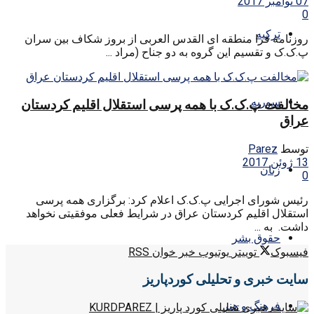
07 نوامبر 2017
0
ترکیه
روزنامه فرا منطقه ای القدس العربی از بروز شکاف بین سران
پ.ک.ک و تقسیم این گروه به دو جناح (مراد ...
سوریه
مخالفت پ.ک.ک با همه پرسی استقلال اقلیم کردستان
عراق
توسط
Parez
13 ژوئن 2017
زنان
0
رئیس شورای اجرایی پ.ک.ک اعلام کرد: برگزاری همه پرسی
استقلال اقلیم کردستان عراق در شرایط فعلی موفقیتی نخواهد
داشت. به ...
حقوق بشر
فیسبوک
توییتر
یوتیوب
خبر خوان RSS
سایت خبری و تحلیلی کوردپاریز
فرهنگ و هنر