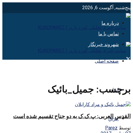
پنج‌شنبه, آگوست 6, 2026
درباره ما
تماس با ما
شهروند خبرنگار
صفحه اصلی
برچسب:
جمیل_بائیک
ایران
القدس العربی: پ.ک.ک به دو جناح تقسیم شده است
عراق
توسط
Parez